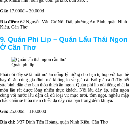
thực khách như: bún gà, cơm gà kho, bún xào…
Giá:
17.000đ – 30.000đ
Địa điểm:
62 Nguyễn Văn Cừ Nối Đài, phường An Bình, quận Ninh
Kiều, Cần Thơ
9. Quán Phi Lip –
Q
uán Lẩu Thái Ngon
Ở Cần Thơ
Quán phi lip
Phải nói đây sẽ là một nơi ăn uống lý tưởng cho bạn tụ họp với bạn bè
hay đi ăn cùng gia đình mà không lo về giá cả. Bởi giá cả ở đây hết
sức bình dân cho bạn thỏa thích ăn ngon. Quán phi lip nổi tiếng nhất là
món lẩu rất được lòng nhiều thực khách. Nồi lẩu đầy ắp, siêu ngon
cùng với nước lẩu đậm đà đủ loại vị: mực tươi, tôm ngọt, nghêu mập
chắc chắn sẽ thỏa mãn chiếc dạ dày của bạn trong đêm khuya.
Giá:
25.000đ – 110.000đ
Địa chỉ:
3/37 Đinh Tiên Hoàng, quận Ninh Kiều, Cần Thơ