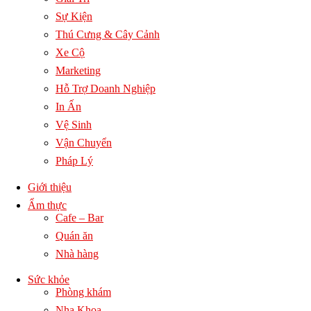
Sự Kiện
Thú Cưng & Cây Cảnh
Xe Cộ
Marketing
Hỗ Trợ Doanh Nghiệp
In Ấn
Vệ Sinh
Vận Chuyển
Pháp Lý
Giới thiệu
Ẩm thực
Cafe – Bar
Quán ăn
Nhà hàng
Sức khỏe
Phòng khám
Nha Khoa