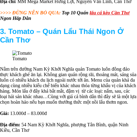
Địa chỉ:
MM Mega Market Hưng Lợi, Nguyễn Văn Linh, Cần Thơ
>>>> ĐỪNG NÊN BỎ QUA:
Top 10 Quán
lẩu cá kèo Cần Thơ
Ngon Hấp Dẫn
3. Tomato –
Q
uán Lẩu Thái Ngon Ở
Cần Thơ
Tomato
Nằm trên đường Nam Kỳ Khởi Nghĩa quán Tomato luôn đông đảo
thực khách ghé ăn lại. Không gian quán rộng rãi, thoáng mát, sáng sủa
luôn có nhiều khách du lịch ngoài nước tới ăn. Menu của quán khá đa
dạng cùng nhiều kiểu chế biến khác nhau thỏa từng khẩu vị của khách
hàng. Món lẩu ở đây khá bắt mắt, đậm vị từ các loại: nấm, sau, các
loại hải sản khác nhau…Cùng với giá cả bình dân thì đây sẽ là một lựa
chọn hoàn hảo nếu bạn muốn thưởng thức một nồi lẩu thơm ngon.
Giá:
13.000đ – 83.000đ
Địa điểm:
54 Nam Kỳ Khởi Nghĩa, phượng Tân Bình, quận Ninh
Kiều, Cần Thơ