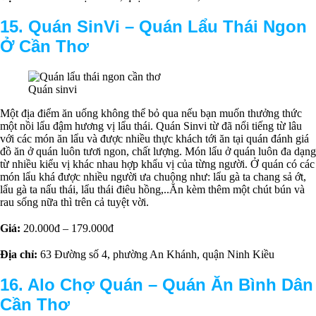
15. Quán SinVi –
Q
uán Lẩu Thái Ngon
Ở Cần Thơ
Quán sinvi
Một địa điểm ăn uống không thể bỏ qua nếu bạn muốn thưởng thức
một nồi lẩu đậm hương vị lẩu thái. Quán Sinvi từ đã nổi tiếng từ lâu
với các món ăn lẩu và được nhiều thực khách tới ăn tại quán đánh giá
đồ ăn ở quán luôn tươi ngon, chất lượng. Món lẩu ở quán luôn đa dạng
từ nhiều kiểu vị khác nhau hợp khẩu vị của từng người. Ở quán có các
món lẩu khá được nhiều người ưa chuộng như: lẩu gà ta chang sả ớt,
lẩu gà ta nấu thái, lẩu thái điêu hồng,..Ăn kèm thêm một chút bún và
rau sống nữa thì trên cả tuyệt vời.
Giá:
20.000đ – 179.000đ
Địa chỉ:
63 Đường số 4, phường An Khánh, quận Ninh Kiều
16. Alo Chợ Quán –
Quán Ăn Bình Dân
Cần Thơ