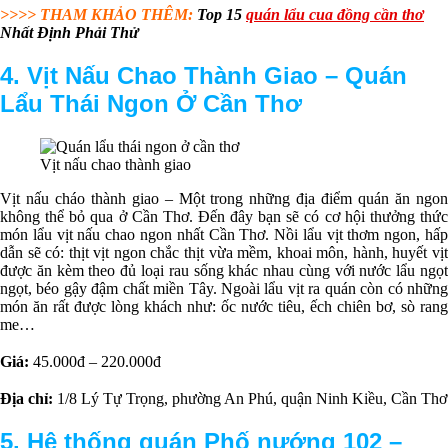
>>>> THAM KHẢO THÊM:
Top 15
quán lẩu cua đồng cần thơ
Nhất Định Phải Thử
4. Vịt Nấu Chao Thành Giao –
Q
uán
Lẩu Thái Ngon Ở Cần Thơ
Vịt nấu chao thành giao
Vịt nấu cháo thành giao – Một trong những địa điểm quán ăn ngon
không thể bỏ qua ở Cần Thơ. Đến đây bạn sẽ có cơ hội thưởng thức
món lẩu vịt nấu chao ngon nhất Cần Thơ. Nồi lẩu vịt thơm ngon, hấp
dẫn sẽ có: thịt vịt ngon chắc thịt vừa mềm, khoai môn, hành, huyết vịt
được ăn kèm theo đủ loại rau sống khác nhau cùng với nước lẩu ngọt
ngọt, béo gậy đậm chất miền Tây. Ngoài lẩu vịt ra quán còn có những
món ăn rất được lòng khách như: ốc nước tiêu, ếch chiên bơ, sò rang
me…
Giá:
45.000đ – 220.000đ
Địa chỉ:
1/8 Lý Tự Trọng, phường An Phú, quận Ninh Kiều, Cần Thơ
5. Hệ thống quán Phố nướng 102 –