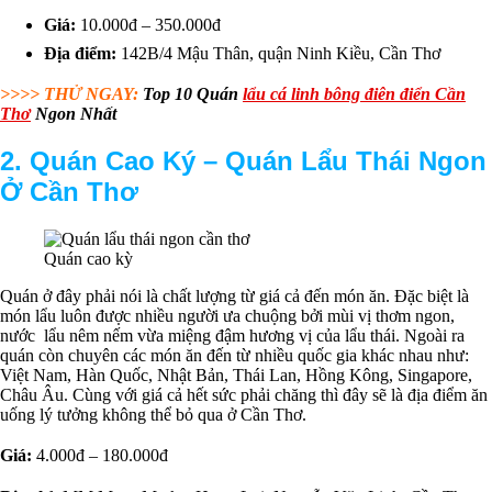
Giá:
10.000đ – 350.000đ
Địa điểm:
142B/4 Mậu Thân, quận Ninh Kiều, Cần Thơ
>>>> THỬ NGAY:
Top 10 Quán
lẩu cá linh bông điên điển Cần
Thơ
Ngon Nhất
2. Quán Cao Ký –
Q
uán Lẩu Thái Ngon
Ở Cần Thơ
Quán cao kỳ
Quán ở đây phải nói là chất lượng từ giá cả đến món ăn. Đặc biệt là
món lẩu luôn được nhiều người ưa chuộng bởi mùi vị thơm ngon,
nước lẩu nêm nếm vừa miệng đậm hương vị của lẩu thái. Ngoài ra
quán còn chuyên các món ăn đến từ nhiều quốc gia khác nhau như:
Việt Nam, Hàn Quốc, Nhật Bản, Thái Lan, Hồng Kông, Singapore,
Châu Âu. Cùng với giá cả hết sức phải chăng thì đây sẽ là địa điểm ăn
uống lý tưởng không thể bỏ qua ở Cần Thơ.
Giá:
4.000đ – 180.000đ