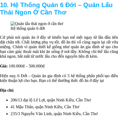
10. Hệ Thống Quán 6 Đới –
Q
uán Lẩu
Thái Ngon Ở Cần Thơ
Hệ thống quán 6 đới
Cứ phải nói quán ăn ở đây sẽ khiến bạn mê mệt ngay từ lần đầu tiên
đặt chân tới. Chất lượng phụ vụ tốt, đồ ăn thì vô cùng ngon lại rất vừa
miệng. Chính vì quán thiết kế giống như quán ăn gia đình sẽ tạo cho
bạn cảm giác thoải mái khi ăn uống ở nơi đây. Không chỉ thể lẩu cũng
khá ngon, bắt mắt từ nước lẩu cho đến nguyên liệu đi kèm.
Giá:
100.000đ – 500.000đ
Hiện nay, 6 Đới – Quán ăn gia đình có 5 hệ thống phân phối tạo điều
kiện thuận lợi cho bạn. Bạn có thể thưởng thức đồ ăn ở đây tại
Địa chỉ:
206/13 đại lộ Lê Lợi, quận Ninh Kiều, Cần Thơ
41 Mậu Thân, quận Ninh Kiều, Cần Thơ
235/3 Nguyễn Văn Linh, quận Ninh Kiều, Cần Thơ