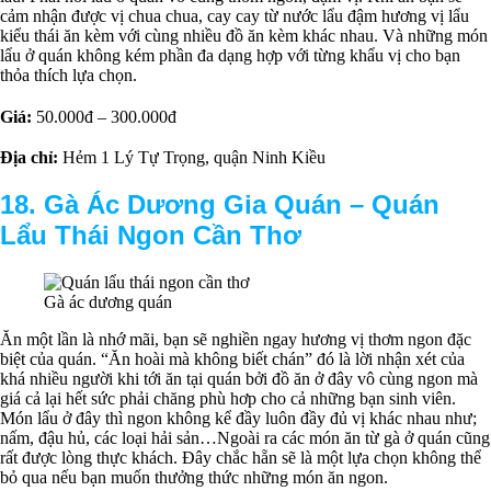
cảm nhận được vị chua chua, cay cay từ nước lẩu đậm hương vị lẩu
kiểu thái ăn kèm với cùng nhiều đồ ăn kèm khác nhau. Và những món
lẩu ở quán không kém phần đa dạng hợp với từng khẩu vị cho bạn
thỏa thích lựa chọn.
Giá:
50.000đ – 300.000đ
Địa chỉ:
Hẻm 1 Lý Tự Trọng, quận Ninh Kiều
18. Gà Ác Dương Gia Quán – Quán
Lẩu Thái Ngon Cần Thơ
Gà ác dương quán
Ăn một lần là nhớ mãi, bạn sẽ nghiền ngay hương vị thơm ngon đặc
biệt của quán. “Ăn hoài mà không biết chán” đó là lời nhận xét của
khá nhiều người khi tới ăn tại quán bởi đồ ăn ở đây vô cùng ngon mà
giá cả lại hết sức phải chăng phù hơp cho cả những bạn sinh viên.
Món lẩu ở đây thì ngon không kể đầy luôn đầy đủ vị khác nhau như;
nấm, đậu hủ, các loại hải sản…Ngoài ra các món ăn từ gà ở quán cũng
rất được lòng thực khách. Đây chắc hẵn sẽ là một lựa chọn không thể
bỏ qua nếu bạn muốn thưởng thức những món ăn ngon.