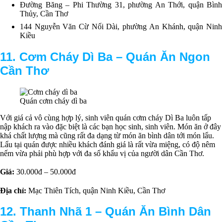
Đường Băng – Phi Thường 31, phường An Thới, quận Bình
Thủy, Cần Thơ
144 Nguyễn Văn Cừ Nối Dài, phường An Khánh, quận Ninh
Kiều
11. Cơm Cháy Dì Ba –
Q
uán Ăn Ngon
Cần Thơ
Quán cơm cháy dì ba
Với giá cả vô cùng hợp lý, sinh viên quán cơm cháy Dì Ba luôn tấp
nập khách ra vào đặc biệt là các bạn học sinh, sinh viên. Món ăn ở đây
khá chất lượng mà cũng rất đa dạng từ món ăn bình dân tới món lẩu.
Lẩu tại quán được nhiều khách đánh giá là rất vừa miệng, có độ nêm
nếm vừa phải phù hợp với đa số khẩu vị của người dân Cần Thơ.
Giá:
30.000đ – 50.000đ
Địa chỉ:
Mạc Thiên Tích, quận Ninh Kiều, Cần Thơ
12. Thanh Nhã 1 –
Q
uán Ăn Bình Dân