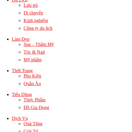
Lưu trú
Di chuyển
Kinh nghiệm
Công ty du lịch
Làm Đẹp
Spa – Thẩm Mỹ
Tóc & Nail
Mỹ phẩm
Thời Trang
Phụ Kiện
Quần Áo
Tiêu Dùng
Thực Phẩm
Đồ Gia Dụng
Dịch Vụ
Quà Tặng
Giải Trí