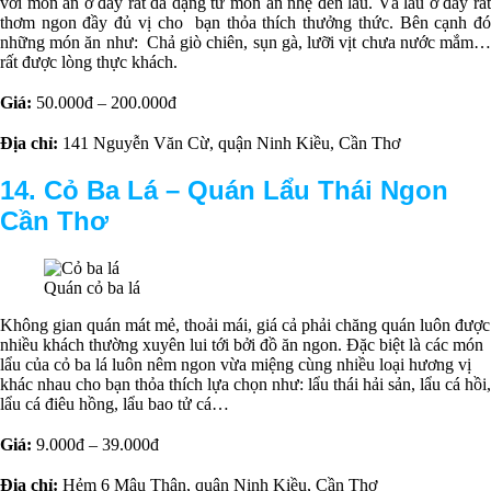
với món ăn ở đây rất da dạng từ món ăn nhẹ đến lẩu. Và lẩu ở đây rất
thơm ngon đầy đủ vị cho bạn thỏa thích thưởng thức. Bên cạnh đó
những món ăn như: Chả giò chiên, sụn gà, lưỡi vịt chưa nước mắm…
rất được lòng thực khách.
Giá:
50.000đ – 200.000đ
Địa chỉ:
141 Nguyễn Văn Cừ, quận Ninh Kiều, Cần Thơ
14. Cỏ Ba Lá –
Quán Lẩu Thái Ngon
Cần Thơ
Quán cỏ ba lá
Không gian quán mát mẻ, thoải mái, giá cả phải chăng quán luôn được
nhiều khách thường xuyên lui tới bởi đồ ăn ngon. Đặc biệt là các món
lẩu của cỏ ba lá luôn nêm ngon vừa miệng cùng nhiều loại hương vị
khác nhau cho bạn thỏa thích lựa chọn như: lẩu thái hải sản, lẩu cá hồi,
lẩu cá điêu hồng, lẩu bao tử cá…
Giá:
9.000đ – 39.000đ
Địa chỉ:
Hẻm 6 Mậu Thân, quận Ninh Kiều, Cần Thơ