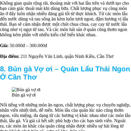
Không gian quán rộng rãi, thoáng mát với hai lầu trên và dưới tạo cho
bạn cảm giác thoải mái khi dùng bữa. Chất lượng phục vụ cùng món
ăn ở đây luôn nhận nhiều đáng giá tốt từ thực khách. Từ các món lẩu
đến nước dùng và rau sống ăn kèm luôn tươi ngon, đậm hương vị lẩu
thái. Bạn sẽ cảm nhận được một chút chua chua, cay cay từ nước lẩu
cũng như vị ngọt từ rau. Và các món hải sản ở quán cũng thơm ngon
không kém phần với nhiều kiểu chế biến khác nhau.
Giá:
50.000đ – 300.000đ
Địa điểm:
211 Nguyễn Văn Linh, quận Ninh Kiều, Cần Thơ
8. Bún gà Vợ ơi –
Q
uán Lẩu Thái Ngon
Ở Cần Thơ
Bún gà vợ ơi
Nổi tiếng với những món ăn ngon, chất lượng phục vụ chuyên nghiệp,
nhân viên nhiệt tình, dễ mến. Món lẩu của quán lúc nào cũng thơm
ngon, vừa miệng, đa dạng từ các hương vị khác nhau như các món lẩu
thái, lẩu gà. Và giá cả hết sức phù hợp cho các bạn sinh viên. Ngoài
ra, các món ăn khác của quán cũng nhận được nhiều sự hài lòng từ