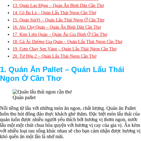
13. Quán Lao Động – Quán Ăn Bình Dân Cần Thơ
14. Cỏ Ba Lá – Quán Lẩu Thái Ngon Cần Thơ
15. Quán SinVi – Quán Lẩu Thái Ngon Ở Cần Thơ
16. Alo Chợ Quán – Quán Ăn Bình Dân Cần Thơ
17. Kim Liên Quán – Quán Ăn Gia Đình Ở Cần Thơ
18. Gà Ác Dương Gia Quán – Quán Lẩu Thái Ngon Cần Thơ
19. Cơm Chay Sen Vàng – Quán Lẩu Thái Ngon Cần Thơ
20. Tư Đậu 2 – Quán Lẩu Thái Ngon Cần Thơ
1. Quán Ăn Pallet –
Q
uán Lẩu Thái
Ngon Ở Cần Thơ
Quán pallet
Nổi tiềng từ lâu với những món ăn ngon, chất lượng. Quán ăn Pallet
luôn thu hút đông đảo thực khách ghé thăm. Đặc biệt món lẩu thái của
quán luôn được nhiều người yêu thích bởi hương vị thơm ngon, nước
lẩu một một chút chua hòa quyện với hương vị cay của gia vị. Ăn kèm
với nhiều loại rau sống khác nhau sẽ cho bạn cảm nhận được hương vị
khó quên ăn một lần là nhớ mãi.