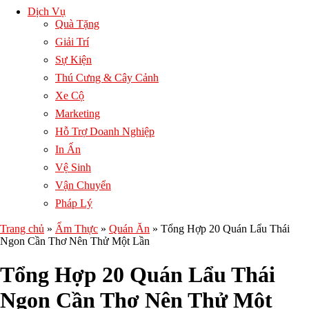
Dịch Vụ
Quà Tặng
Giải Trí
Sự Kiện
Thú Cưng & Cây Cảnh
Xe Cộ
Marketing
Hỗ Trợ Doanh Nghiệp
In Ấn
Vệ Sinh
Vận Chuyển
Pháp Lý
Trang chủ
»
Ẩm Thực
»
Quán Ăn
»
Tổng Hợp 20 Quán Lẩu Thái
Ngon Cần Thơ Nên Thử Một Lần
Tổng Hợp 20 Quán Lẩu Thái
Ngon Cần Thơ Nên Thử Một