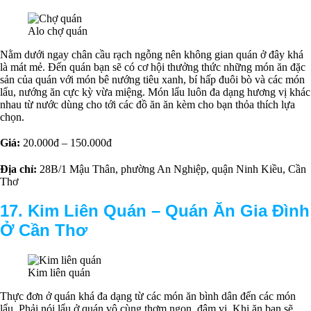
Alo chợ quán
Nằm dưới ngay chân cầu rạch ngỗng nên không gian quán ở đây khá
là mát mẻ. Đến quán bạn sẽ có cơ hội thưởng thức những món ăn đặc
sản của quán với món bê nướng tiêu xanh, bí hấp đuôi bò và các món
lẩu, nướng ăn cực kỳ vừa miệng. Món lẩu luôn đa dạng hương vị khác
nhau từ nước dùng cho tới các đồ ăn ăn kèm cho bạn thỏa thích lựa
chọn.
Giá:
20.000đ – 150.000đ
Địa chỉ:
28B/1 Mậu Thân, phường An Nghiệp, quận Ninh Kiều, Cần
Thơ
17. Kim Liên Quán –
Q
uán Ăn Gia Đình
Ở Cần Thơ
Kim liên quán
Thực đơn ở quán khá đa dạng từ các món ăn bình dân đến các món
lẩu. Phải nói lẩu ở quán vô cùng thơm ngon, đậm vị. Khi ăn bạn sẽ