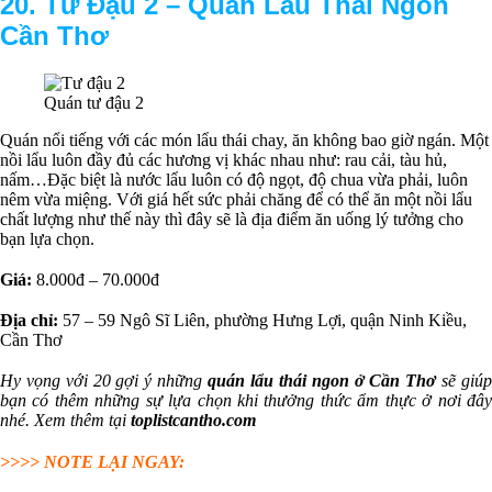
20. Tư Đậu 2 –
Quán Lẩu Thái Ngon
Cần Thơ
Quán tư đậu 2
Quán nổi tiếng với các món lẩu thái chay, ăn không bao giờ ngán. Một
nồi lẩu luôn đầy đủ các hương vị khác nhau như: rau cải, tàu hủ,
nấm…Đặc biệt là nước lẩu luôn có độ ngọt, độ chua vừa phải, luôn
nêm vừa miệng. Với giá hết sức phải chăng để có thể ăn một nồi lẩu
chất lượng như thế này thì đây sẽ là địa điểm ăn uống lý tưởng cho
bạn lựa chọn.
Giá:
8.000đ – 70.000đ
Địa chỉ:
57 – 59 Ngô Sĩ Liên, phường Hưng Lợi, quận Ninh Kiều,
Cần Thơ
Hy vọng với 20 gợi ý những
quán lẩu thái
ngon ở Cần Thơ
sẽ giú
bạn có thêm những sự lựa chọn khi thưởng thức ẩm thực ở nơi đây
nhé. Xem thêm tại
toplistcantho.com
>>>> NOTE LẠI NGAY: