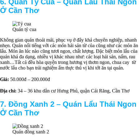
6. Quán Tỷ Cua –
Q
uán Lẩu Thái Ngon
Ở Cần Thơ
Quán tỷ cua
Không gian quán thoải mái, phục vụ ở đây khá chuyên nghiệp, nhanh
nhẹn. Quán nổi tiếng với các món hải sản từ của cũng như các món ăn
lẩu. Món ăn lúc nào cũng tươi ngon, chất lượng. Đặc biệt món lẩu của
quán khá đa dạng, nhiều vị khác nhau như: các loại hải sản, nấm, rau
xanh…Tất cả đều hòa quyện trong hương vị thơm ngon, chua cay từ
nước lẩu cho bạn trải nghiệm ẩm thực thú vị khi tới ăn tại quán.
Giá:
50.000đ – 200.000đ
Địa chỉ:
34 – 36 khu dân cư Hưng Phú, quận Cái Răng, Cần Thơ
7. Đồng Xanh 2 –
Q
uán Lẩu Thái Ngon
Ở Cần Thơ
Quán đồng xanh 2