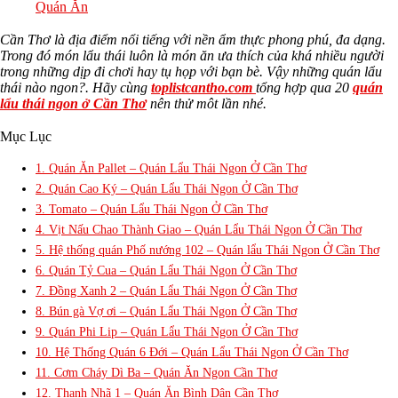
Quán Ăn
Cần Thơ là địa điểm nổi tiếng với nền ẩm thực phong phú, đa dạng.
Trong đó món lẩu thái luôn là món ăn ưa thích của khá nhiều người
trong những dịp đi chơi hay tụ họp với bạn bè. Vậy những quán lẩu
thái nào ngon?. Hãy cùng
toplistcantho.com
tổng hợp qua 20
quán
lẩu thái ngon ở Cần Thơ
nên thử môt lần nhé.
Mục Lục
1. Quán Ăn Pallet – Quán Lẩu Thái Ngon Ở Cần Thơ
2. Quán Cao Ký – Quán Lẩu Thái Ngon Ở Cần Thơ
3. Tomato – Quán Lẩu Thái Ngon Ở Cần Thơ
4. Vịt Nấu Chao Thành Giao – Quán Lẩu Thái Ngon Ở Cần Thơ
5. Hệ thống quán Phố nướng 102 – Quán lẩu Thái Ngon Ở Cần Thơ
6. Quán Tỷ Cua – Quán Lẩu Thái Ngon Ở Cần Thơ
7. Đồng Xanh 2 – Quán Lẩu Thái Ngon Ở Cần Thơ
8. Bún gà Vợ ơi – Quán Lẩu Thái Ngon Ở Cần Thơ
9. Quán Phi Lip – Quán Lẩu Thái Ngon Ở Cần Thơ
10. Hệ Thống Quán 6 Đới – Quán Lẩu Thái Ngon Ở Cần Thơ
11. Cơm Cháy Dì Ba – Quán Ăn Ngon Cần Thơ
12. Thanh Nhã 1 – Quán Ăn Bình Dân Cần Thơ