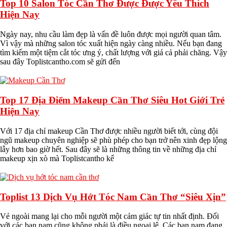
Top 10 Salon Tóc Cần Thơ Được Được Yêu Thích
Hiện Nay
Ngày nay, nhu cầu làm đẹp là vấn đề luôn được mọi người quan tâm.
Vì vậy mà những salon tóc xuất hiện ngày càng nhiều. Nếu bạn đang
tìm kiếm một tiệm cắt tóc ưng ý, chất lượng với giá cả phải chăng. Vậy
sau đây Toplistcantho.com sẽ gửi đến
Top 17 Địa Điểm Makeup Cần Thơ Siêu Hot Giới Trẻ
Hiện Nay
Với 17 địa chỉ makeup Cần Thơ được nhiều người biết tới, cùng đội
ngũ makeup chuyên nghiệp sẽ phù phép cho bạn trở nên xinh đẹp lộng
lẫy hơn bao giờ hết. Sau đây sẽ là những thông tin về những địa chỉ
makeup xịn xò mà Toplistcantho kể
Toplist 13 Dịch Vụ Hớt Tóc Nam Cần Thơ “Siêu Xịn”
Vẻ ngoài mang lại cho mỗi người một cảm giác tự tin nhất định. Đối
với các bạn nam cũng không phải là điều ngoại lệ. Các bạn nam đang