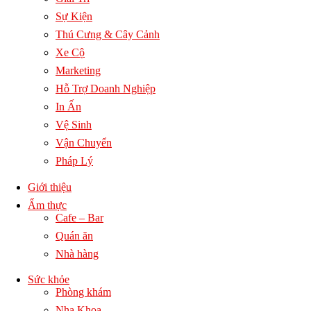
Sự Kiện
Thú Cưng & Cây Cảnh
Xe Cộ
Marketing
Hỗ Trợ Doanh Nghiệp
In Ấn
Vệ Sinh
Vận Chuyển
Pháp Lý
Giới thiệu
Ẩm thực
Cafe – Bar
Quán ăn
Nhà hàng
Sức khỏe
Phòng khám
Nha Khoa