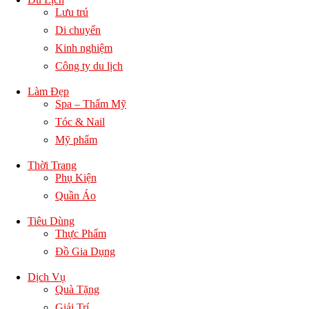
Lưu trú
Di chuyển
Kinh nghiệm
Công ty du lịch
Làm Đẹp
Spa – Thẩm Mỹ
Tóc & Nail
Mỹ phẩm
Thời Trang
Phụ Kiện
Quần Áo
Tiêu Dùng
Thực Phẩm
Đồ Gia Dụng
Dịch Vụ
Quà Tặng
Giải Trí