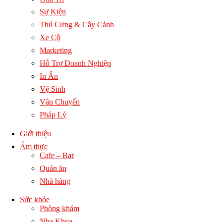
Sự Kiện
Thú Cưng & Cây Cảnh
Xe Cộ
Marketing
Hỗ Trợ Doanh Nghiệp
In Ấn
Vệ Sinh
Vận Chuyển
Pháp Lý
Giới thiệu
Ẩm thực
Cafe – Bar
Quán ăn
Nhà hàng
Sức khỏe
Phòng khám
Nha Khoa