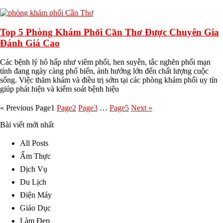
Top 5 Phòng Khám Phổi Cần Thơ Được Chuyên Gia
Đánh Giá Cao
Các bệnh lý hô hấp như viêm phổi, hen suyễn, tắc nghẽn phổi mạn
tính đang ngày càng phổ biến, ảnh hưởng lớn đến chất lượng cuộc
sống. Việc thăm khám và điều trị sớm tại các phòng khám phổi uy tín
giúp phát hiện và kiểm soát bệnh hiệu
« Previous
Page
1
Page
2
Page
3
…
Page
5
Next »
Bài viết mới nhất
All Posts
Ẩm Thực
Dịch Vụ
Du Lịch
Điện Máy
Giáo Dục
Làm Đẹp