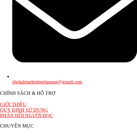
digitalmarketingdanang@gmail.com
CHÍNH SÁCH & HỖ TRỢ
GIỚI THIỆU
QUY ĐỊNH SỬ DỤNG
PHẢN HỒI NGƯỜI ĐỌC
CHUYÊN MỤC