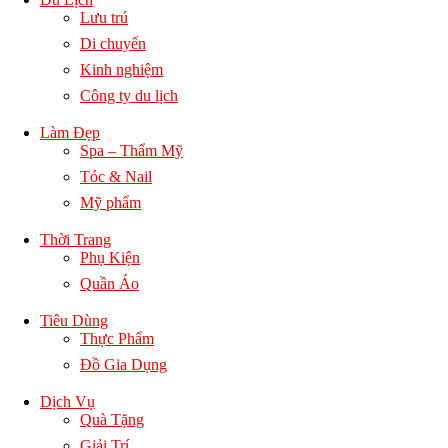
Lưu trú
Di chuyển
Kinh nghiệm
Công ty du lịch
Làm Đẹp
Spa – Thẩm Mỹ
Tóc & Nail
Mỹ phẩm
Thời Trang
Phụ Kiện
Quần Áo
Tiêu Dùng
Thực Phẩm
Đồ Gia Dụng
Dịch Vụ
Quà Tặng
Giải Trí