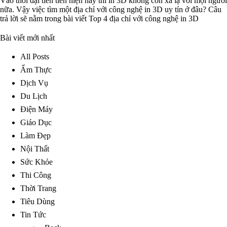
Vào thời đại tiên tiến hiện nay thì in 3D không còn xa lạ với mọi người
nữa. Vậy việc tìm một địa chỉ với công nghệ in 3D uy tín ở đâu? Câu
trả lời sẽ nằm trong bài viết Top 4 địa chỉ với công nghệ in 3D
Bài viết mới nhất
All Posts
Ẩm Thực
Dịch Vụ
Du Lịch
Điện Máy
Giáo Dục
Làm Đẹp
Nội Thất
Sức Khỏe
Thi Công
Thời Trang
Tiêu Dùng
Tin Tức