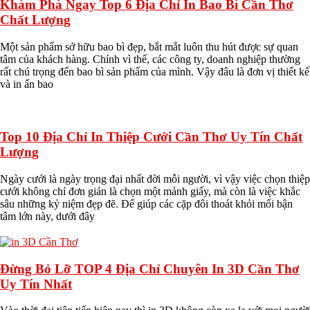
Khám Phá Ngay Top 6 Địa Chỉ In Bao Bì Cần Thơ
Chất Lượng
Một sản phẩm sở hữu bao bì đẹp, bắt mắt luôn thu hút được sự quan
tâm của khách hàng. Chính vì thế, các công ty, doanh nghiệp thường
rất chú trọng đến bao bì sản phẩm của mình. Vậy đâu là đơn vị thiết kế
và in ấn bao
Top 10 Địa Chỉ In Thiệp Cưới Cần Thơ Uy Tín Chất
Lượng
Ngày cưới là ngày trọng đại nhất đời mỗi người, vì vậy việc chọn thiệp
cưới không chỉ đơn giản là chọn một mảnh giấy, mà còn là việc khắc
sâu những kỷ niệm đẹp đẽ. Để giúp các cặp đôi thoát khỏi mối bận
tâm lớn này, dưới đây
Đừng Bỏ Lỡ TOP 4 Địa Chỉ Chuyên In 3D Cần Thơ
Uy Tín Nhất