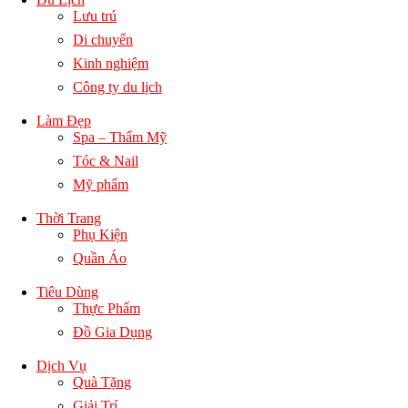
Lưu trú
Di chuyển
Kinh nghiệm
Công ty du lịch
Làm Đẹp
Spa – Thẩm Mỹ
Tóc & Nail
Mỹ phẩm
Thời Trang
Phụ Kiện
Quần Áo
Tiêu Dùng
Thực Phẩm
Đồ Gia Dụng
Dịch Vụ
Quà Tặng
Giải Trí