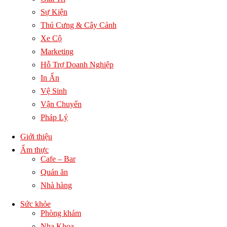
Sự Kiện
Thú Cưng & Cây Cảnh
Xe Cộ
Marketing
Hỗ Trợ Doanh Nghiệp
In Ấn
Vệ Sinh
Vận Chuyển
Pháp Lý
Giới thiệu
Ẩm thực
Cafe – Bar
Quán ăn
Nhà hàng
Sức khỏe
Phòng khám
Nha Khoa