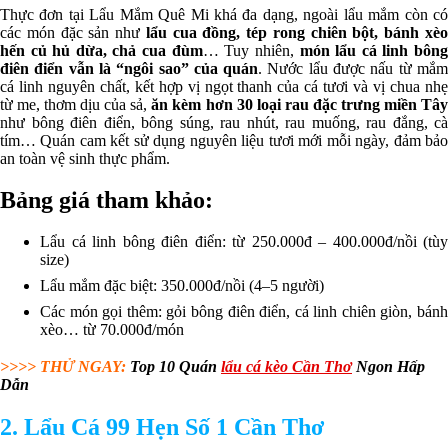
Thực đơn tại Lẩu Mắm Quê Mi khá đa dạng, ngoài lẩu mắm còn có
các món đặc sản như
lẩu cua đồng, tép rong chiên bột, bánh xè
hến củ hủ dừa, chả cua đùm
… Tuy nhiên,
món lẩu cá linh bôn
điên điển vẫn là “ngôi sao” của quán
. Nước lẩu được nấu từ mắ
cá linh nguyên chất, kết hợp vị ngọt thanh của cá tươi và vị chua nhẹ
từ me, thơm dịu của sả,
ăn kèm hơn 30 loại rau đặc trưng miền Tâ
như bông điên điển, bông súng, rau nhút, rau muống, rau đắng, cà
tím… Quán cam kết sử dụng nguyên liệu tươi mới mỗi ngày, đảm bảo
an toàn vệ sinh thực phẩm.
Bảng giá tham khảo:
Lẩu cá linh bông điên điển: từ 250.000đ – 400.000đ/nồi (tùy
size)
Lẩu mắm đặc biệt: 350.000đ/nồi (4–5 người)
Các món gọi thêm: gỏi bông điên điển, cá linh chiên giòn, bánh
xèo… từ 70.000đ/món
>>>> THỬ NGAY:
Top 10 Quán
lẩu cá kèo Cần Thơ
Ngon Hấp
Dẫn
2. Lẩu Cá 99 Hẹn Số 1 Cần Thơ