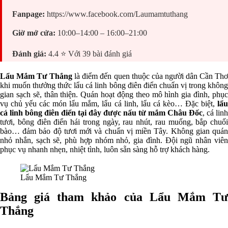
Fanpage:
https://www.facebook.com/Laumamtuthang
Giờ mở cửa:
10:00–14:00 – 16:00–21:00
Đánh giá:
4.4 ⭐ Với 39 bài đánh giá
Lẩu Mắm Tư Thắng
là điểm đến quen thuộc của người dân Cần Th
khi muốn thưởng thức lẩu cá linh bông điên điển chuẩn vị trong không
gian sạch sẽ, thân thiện. Quán hoạt động theo mô hình gia đình, phục
vụ chủ yếu các món lẩu mắm, lẩu cá linh, lẩu cá kèo… Đặc biệt,
lẩu
cá linh bông điên điển tại đây được nấu từ mắm Châu Đốc
, cá linh
tươi, bông điên điển hái trong ngày, rau nhút, rau muống, bắp chuối
bào… đảm bảo độ tươi mới và chuẩn vị miền Tây. Không gian quán
nhỏ nhắn, sạch sẽ, phù hợp nhóm nhỏ, gia đình. Đội ngũ nhân viên
phục vụ nhanh nhẹn, nhiệt tình, luôn sẵn sàng hỗ trợ khách hàng.
Lẩu Mắm Tư Thắng
Bảng giá tham khảo của Lẩu Mắm Tư
Thắng