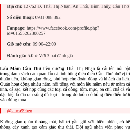
Địa chỉ:
127/62 Đ. Thái Thị Nhạn, An Thới, Bình Thủy, Cần Thơ
Số điện thoại:
0931 088 392
Fanpage:
https://www.facebook.com/profile.php?
id=61555262300257
Giờ mở cửa:
09:00–22:00
Đánh giá:
5.0 ⭐ Với 3 bài đánh giá
Lẩu Mắm Cần Thơ
trên đường Thái Thị Nhạn là cái tên nổi bậ
trong danh sách các quán lẩu cá linh bông điên điển Cần Thơ nhờ vị trí
thuận tiện, không gian rộng, phù hợp cho đoàn đông và khách du lịch.
Quán hoạt động nhiều năm, nổi tiếng với món lẩu mắm nấu từ mắm cá
linh, cá sặc, kết hợp cùng các loại cá đồng, tôm, mực, ba chỉ, chả cá và
đặc biệt là đĩa rau sống đủ loại – trong đó luôn có bông điên điển tươi
vào đúng mùa.
@lauca99hen
Không gian quán thoáng mát, bài trí gần gũi với thiên nhiên, có hệ
thống cây xanh tạo cảm giác thư thái. Đội ngũ nhân viên phục vụ