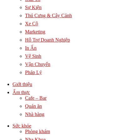
Sự Kiện
Thú Cưng & Cây Cảnh
Xe Cộ
Marketing
Hỗ Trợ Doanh Nghiệp
In Ấn
Vệ Sinh
Vận Chuyển
Pháp Lý
Giới thiệu
Ẩm thực
Cafe – Bar
Quán ăn
Nhà hàng
Sức khỏe
Phòng khám
Nha Khoa