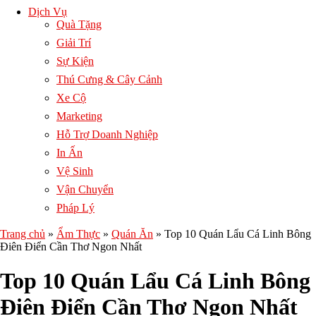
Dịch Vụ
Quà Tặng
Giải Trí
Sự Kiện
Thú Cưng & Cây Cảnh
Xe Cộ
Marketing
Hỗ Trợ Doanh Nghiệp
In Ấn
Vệ Sinh
Vận Chuyển
Pháp Lý
Trang chủ
»
Ẩm Thực
»
Quán Ăn
»
Top 10 Quán Lẩu Cá Linh Bông
Điên Điển Cần Thơ Ngon Nhất
Top 10 Quán Lẩu Cá Linh Bông
Điên Điển Cần Thơ Ngon Nhất