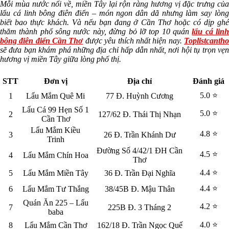
Mỗi mùa nước nổi về, miền Tây lại rộn ràng hương vị đặc trưng của
lẩu cá linh bông điên điển – món ngon dân dã nhưng làm say lòng
biết bao thực khách. Và nếu bạn đang ở Cần Thơ hoặc có dịp ghé
thăm thành phố sông nước này, đừng bỏ lỡ top 10 quán
lẩu cá lin
bông điên điển Cần Thơ
được yêu thích nhất hiện nay.
Toplistcanth
sẽ đưa bạn khám phá những địa chỉ hấp dẫn nhất, nơi hội tụ trọn vẹn
hương vị miền Tây giữa lòng phố thị.
STT
Đơn vị
Địa chỉ
Đánh giá
5.0 ⭐
1
Lẩu Mắm Quê Mi
77 Đ. Huỳnh Cương
Lẩu Cá 99 Hẹn Số 1
5.0 ⭐
2
127/62 Đ. Thái Thị Nhạn
Cần Thơ
Lẩu Mắm Kiều
4.8 ⭐
3
26 Đ. Trần Khánh Dư
Trinh
Đường Số 4/42/1 ĐH Cần
4.5 ⭐
4
Lẩu Mắm Chín Hoa
Thơ
4.4 ⭐
5
Lẩu Mắm Miền Tây
36 Đ. Trần Đại Nghĩa
4.4 ⭐
6
Lẩu Mắm Tư Thắng
38/45B Đ. Mậu Thân
Quán Ăn 225 – Lẩu
4.2 ⭐
7
225B Đ. 3 Tháng 2
baba
4.0 ⭐
8
Lẩu Mắm Cần Thơ
162/18 Đ. Trần Ngọc Quế