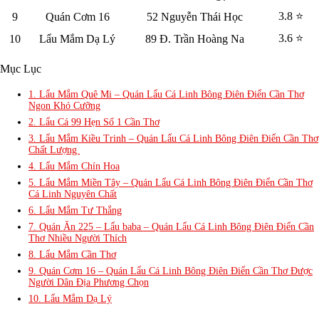
3.8 ⭐
9
Quán Cơm 16
52 Nguyễn Thái Học
3.6 ⭐
10
Lẩu Mắm Dạ Lý
89 Đ. Trần Hoàng Na
Mục Lục
1. Lẩu Mắm Quê Mi – Quán Lẩu Cá Linh Bông Điên Điển Cần Thơ
Ngon Khó Cưỡng
2. Lẩu Cá 99 Hẹn Số 1 Cần Thơ
3. Lẩu Mắm Kiều Trinh – Quán Lẩu Cá Linh Bông Điên Điển Cần Thơ
Chất Lượng
4. Lẩu Mắm Chín Hoa
5. Lẩu Mắm Miền Tây – Quán Lẩu Cá Linh Bông Điên Điển Cần Thơ
Cá Linh Nguyên Chất
6. Lẩu Mắm Tư Thắng
7. Quán Ăn 225 – Lẩu baba – Quán Lẩu Cá Linh Bông Điên Điển Cần
Thơ Nhiều Người Thích
8. Lẩu Mắm Cần Thơ
9. Quán Cơm 16 – Quán Lẩu Cá Linh Bông Điên Điển Cần Thơ Được
Người Dân Địa Phương Chọn
10. Lẩu Mắm Dạ Lý