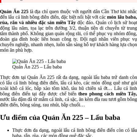
Quán Ăn 225
là địa chỉ quen thuộc với người dân Cần Thơ khi nhắ
đến lẩu cá linh bông điên điển, đặc biệt nổi bật với các
món lẩu baba
rùa, rắn và nhiều đặc sản miền Tây
độc đáo. Quán có lịch sử hoạt
động lâu năm, tọa lạc trên đường 3/2, thuận tiện di chuyển từ trung
tâm thành phố. Không gian quán rộng rãi, có thể phục vụ nhóm đông,
đoàn gia đình hoặc liên hoan công ty. Đội ngũ nhân viên phục vụ
chuyên nghiệp, nhanh nhẹn, luôn sẵn sàng hỗ trợ khách hàng lựa chọn
món ăn phù hợp.
Quán Ăn 225 – Lẩu baba
Thực đơn tại Quán Ăn 225 rất đa dạng, ngoài lẩu baba trứ danh còn
có lẩu cá linh bông điên điển, lẩu cá kèo, các món đồng quê như gỏi
xoài khô cá lóc, bắp xào tôm khô, tàu hũ chiên sả ớt… Lẩu cá linh
bông điên điển tại đây được chế biến
theo phong cách miền Tây
nước lẩu đậm đà từ mắm cá linh, cá sặc, ăn kèm đĩa rau tươi gồm bông
điên điển, bông súng, rau nhút, bắp chuối…
Ưu điểm của Quán Ăn 225 – Lẩu baba
Thực đơn đa dạng, ngoài lẩu cá linh bông điên điển còn có lẩu
baba, rắn, rùa, các món đồng quê đặc sắc.