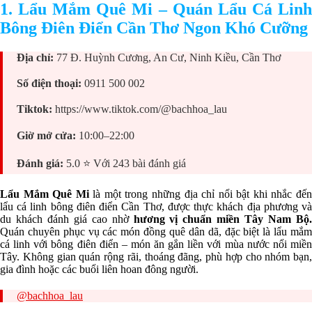
1. Lẩu Mắm Quê Mi – Quán Lẩu Cá Linh
Bông Điên Điển Cần Thơ Ngon Khó Cưỡng
Địa chỉ:
77 Đ. Huỳnh Cương, An Cư, Ninh Kiều, Cần Thơ
Số điện thoại:
0911 500 002
Tiktok:
https://www.tiktok.com/@bachhoa_lau
Giờ mở cửa:
10:00–22:00
Đánh giá:
5.0 ⭐ Với 243 bài đánh giá
Lẩu Mắm Quê Mi
là một trong những địa chỉ nổi bật khi nhắc đế
lẩu cá linh bông điên điển Cần Thơ, được thực khách địa phương và
du khách đánh giá cao nhờ
hương vị chuẩn miền Tây Nam Bộ.
Quán chuyên phục vụ các món đồng quê dân dã, đặc biệt là lẩu mắm
cá linh với bông điên điển – món ăn gắn liền với mùa nước nổi miền
Tây. Không gian quán rộng rãi, thoáng đãng, phù hợp cho nhóm bạn,
gia đình hoặc các buổi liên hoan đông người.
@bachhoa_lau