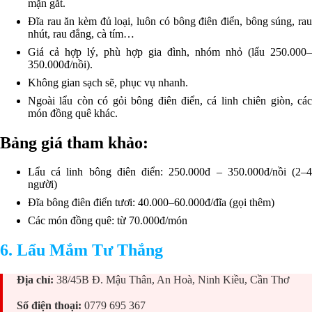
mặn gắt.
Đĩa rau ăn kèm đủ loại, luôn có bông điên điển, bông súng, rau
nhút, rau đắng, cà tím…
Giá cả hợp lý, phù hợp gia đình, nhóm nhỏ (lẩu 250.000–
350.000đ/nồi).
Không gian sạch sẽ, phục vụ nhanh.
Ngoài lẩu còn có gỏi bông điên điển, cá linh chiên giòn, các
món đồng quê khác.
Bảng giá tham khảo:
Lẩu cá linh bông điên điển: 250.000đ – 350.000đ/nồi (2–4
người)
Đĩa bông điên điển tươi: 40.000–60.000đ/đĩa (gọi thêm)
Các món đồng quê: từ 70.000đ/món
6. Lẩu Mắm Tư Thắng
Địa chỉ:
38/45B Đ. Mậu Thân, An Hoà, Ninh Kiều, Cần Thơ
Số điện thoại:
0779 695 367