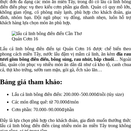
thực đơn đa dạng các món ăn miền Tây, trong đó có lẩu cá linh bông
điên điển phục vụ theo kiểu cơm phần gia đình. Quán có quy mô lớn,
không gian rộng, có phòng máy lạnh, phù hợp cho khách đoàn, gia
đình, nhóm bạn. Đội ngũ phục vụ đông, nhanh nhẹn, luôn hỗ trợ
khách hàng lựa chọn món ăn phù hợp.
Quán Cơm 16
Lẩu cá linh bông điên điển tại Quán Cơm 16 được chế biến theo
phong cách miền Tây, nước lẩu đậm vị mắm cá linh, ăn kèm
đĩa rau
tươi gồm bông điên điển, bông súng, rau nhút, bắp chuối
… Ngoà
lẩu, quán còn phục vụ nhiều món ăn dân dã như cá kho tộ, canh chua
cá, thịt kho trứng, sườn ram mặn, gỏi gà, ếch xào lăn…
Bảng giá tham khảo:
Lẩu cá linh bông điên điển: 200.000–500.000đ/nồi (tùy size)
Các món đồng quê: từ 70.000đ/món
Cơm phần: 70.000–90.000đ/phần
Đây là lựa chọn phù hợp cho khách đoàn, gia đình muốn thưởng thức
lẩu cá linh bông điên điển cùng nhiều món ăn miền Tây trong không
gian rộng, vị trí trung tâm.