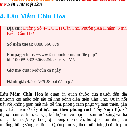
thơ
Nên Thử Một Lần
4. Lẩu Mắm Chín Hoa
Địa chỉ:
Đường Số 4/42/1 ĐH Cần Thơ, Phường An Khánh, Ninh
Kiều, Cần Thơ
Số điện thoại:
0888 666 879
Fanpage:
https://www.facebook.com/profile.php?
id=100089580960683&locale=vi_VN
Giờ mở cửa:
Mở cửa cả ngày
Đánh giá:
4.5 ⭐ Với 28 bài đánh giá
Lẩu Mắm Chín Hoa
là quán ăn quen thuộc của người dân địa
phương khi nhắc đến lẩu cá linh bông điên điển Cần Thơ. Quán nổi
bật với không gian mát mẻ, dễ tìm, phong cách phục vụ thân thiện, gần
gũi. Lẩu mắm ở đây
được nấu theo phong cách Tây Nam Bộ
, s
dụng mắm cá linh, cá sặc, kết hợp nhiều loại hải sản tươi sống và đĩa
rau ăn kèm cực kỳ đa dạng – bông điên điển, bông bí, rau nhút, rau
muống, bông súng, cà tím… Quán phục vụ theo mô hình gia đình, phù