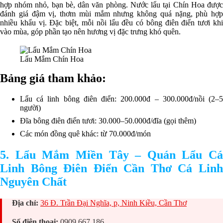
hợp nhóm nhỏ, bạn bè, dân văn phòng. Nước lẩu tại Chín Hoa được
đánh giá đậm vị, thơm mùi mắm nhưng không quá nặng, phù hợp
nhiều khẩu vị. Đặc biệt, mỗi nồi lẩu đều có bông điên điển tươi khi
vào mùa, góp phần tạo nên hương vị đặc trưng khó quên.
Lẩu Mắm Chín Hoa
Bảng giá tham khảo:
Lẩu cá linh bông điên điển: 200.000đ – 300.000đ/nồi (2–5
người)
Đĩa bông điên điển tươi: 30.000–50.000đ/đĩa (gọi thêm)
Các món đồng quê khác: từ 70.000đ/món
5. Lẩu Mắm Miền Tây – Quán Lẩu Cá
Linh Bông Điên Điển Cần Thơ Cá Linh
Nguyên Chất
Địa chỉ:
36 Đ. Trần Đại Nghĩa, p, Ninh Kiều, Cần Thơ
Số điện thoại:
0909 667 186