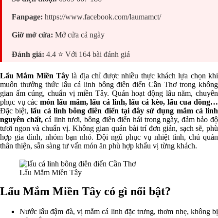
Fanpage:
https://www.facebook.com/laumamct/
Giờ mở cửa:
Mở cửa cả ngày
Đánh giá:
4.4 ⭐ Với 164 bài đánh giá
Lẩu Mắm Miền Tây
là địa chỉ được nhiều thực khách lựa chọn kh
muốn thưởng thức lẩu cá linh bông điên điển Cần Thơ trong không
gian ấm cúng, chuẩn vị miền Tây. Quán hoạt động lâu năm, chuyên
phục vụ các
món lẩu mắm, lẩu cá linh, lẩu cá kèo, lẩu cua đồng
Đặc biệt,
lẩu cá linh bông điên điển tại đây sử dụng mắm cá lin
nguyên chất,
cá linh tươi, bông điên điển hái trong ngày, đảm bảo đ
tươi ngon và chuẩn vị. Không gian quán bài trí đơn giản, sạch sẽ, phù
hợp gia đình, nhóm bạn nhỏ. Đội ngũ phục vụ nhiệt tình, chủ quán
thân thiện, sẵn sàng tư vấn món ăn phù hợp khẩu vị từng khách.
Lẩu Mắm Miền Tây
Lẩu Mắm Miền Tây có gì nổi bật?
Nước lẩu đậm đà, vị mắm cá linh đặc trưng, thơm nhẹ, không bị