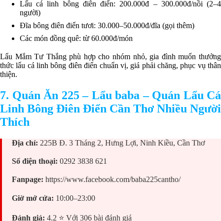
Lẩu cá linh bông điên điển: 200.000đ – 300.000đ/nồi (2–4
người)
Đĩa bông điên điển tươi: 30.000–50.000đ/đĩa (gọi thêm)
Các món đồng quê: từ 60.000đ/món
Lẩu Mắm Tư Thắng phù hợp cho nhóm nhỏ, gia đình muốn thưởng
thức lẩu cá linh bông điên điển chuẩn vị, giá phải chăng, phục vụ thân
thiện.
7. Quán Ăn 225 – Lẩu baba – Quán Lẩu Cá
Linh Bông Điên Điển Cần Thơ Nhiều Người
Thích
Địa chỉ:
225B Đ. 3 Tháng 2, Hưng Lợi, Ninh Kiều, Cần Thơ
Số điện thoại:
0292 3838 621
Fanpage:
https://www.facebook.com/baba225cantho/
Giờ mở cửa:
10:00–23:00
Đánh giá:
4.2 ⭐ Với 306 bài đánh giá