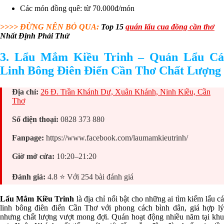
Các món đồng quê: từ 70.000đ/món
>>>> ĐỪNG NÊN BỎ QUA:
Top 15
quán lẩu cua đồng cần thơ
Nhất Định Phải Thử
3. Lẩu Mắm Kiều Trinh – Quán Lẩu Cá
Linh Bông Điên Điển Cần Thơ Chất Lượng
Địa chỉ:
26 Đ. Trần Khánh Dư, Xuân Khánh, Ninh Kiều, Cần
Thơ
Số điện thoại:
0828 373 880
Fanpage:
https://www.facebook.com/laumamkieutrinh/
Giờ mở cửa:
10:20–21:20
Đánh giá:
4.8 ⭐ Với 254 bài đánh giá
Lẩu Mắm Kiều Trinh
là địa chỉ nổi bật cho những ai tìm kiếm lẩu c
linh bông điên điển Cần Thơ với phong cách bình dân, giá hợp lý
nhưng chất lượng vượt mong đợi. Quán hoạt động nhiều năm tại khu