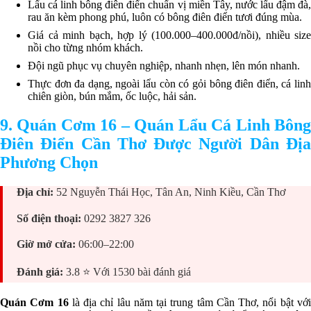
Lẩu cá linh bông điên điển chuẩn vị miền Tây, nước lẩu đậm đà,
rau ăn kèm phong phú, luôn có bông điên điển tươi đúng mùa.
Giá cả minh bạch, hợp lý (100.000–400.000đ/nồi), nhiều size
nồi cho từng nhóm khách.
Đội ngũ phục vụ chuyên nghiệp, nhanh nhẹn, lên món nhanh.
Thực đơn đa dạng, ngoài lẩu còn có gỏi bông điên điển, cá linh
chiên giòn, bún mắm, ốc luộc, hải sản.
9. Quán Cơm 16 – Quán Lẩu Cá Linh Bông
Điên Điển Cần Thơ Được Người Dân Địa
Phương Chọn
Địa chỉ:
52 Nguyễn Thái Học, Tân An, Ninh Kiều, Cần Thơ
Số điện thoại:
0292 3827 326
Giờ mở cửa:
06:00–22:00
Đánh giá:
3.8 ⭐ Với 1530 bài đánh giá
Quán Cơm 16
là địa chỉ lâu năm tại trung tâm Cần Thơ, nổi bật vớ