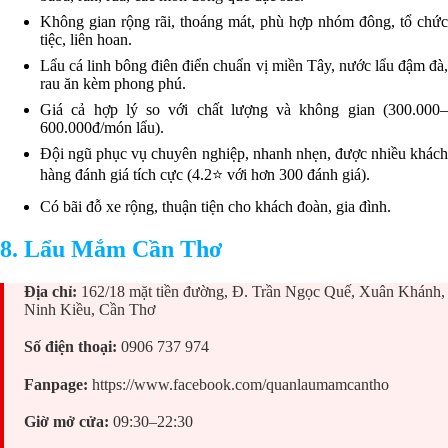
Không gian rộng rãi, thoáng mát, phù hợp nhóm đông, tổ chức
tiệc, liên hoan.
Lẩu cá linh bông điên điển chuẩn vị miền Tây, nước lẩu đậm đà,
rau ăn kèm phong phú.
Giá cả hợp lý so với chất lượng và không gian (300.000–
600.000đ/món lẩu).
Đội ngũ phục vụ chuyên nghiệp, nhanh nhẹn, được nhiều khách
hàng đánh giá tích cực (4.2⭐ với hơn 300 đánh giá).
Có bãi đỗ xe rộng, thuận tiện cho khách đoàn, gia đình.
8. Lẩu Mắm Cần Thơ
Địa chỉ:
162/18 mặt tiền đường, Đ. Trần Ngọc Quế, Xuân Khánh,
Ninh Kiều, Cần Thơ
Số điện thoại:
0906 737 974
Fanpage:
https://www.facebook.com/quanlaumamcantho
Giờ mở cửa:
09:30–22:30