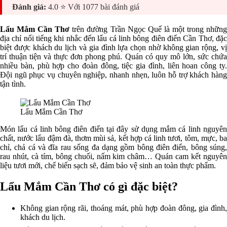
Đánh giá:
4.0 ⭐ Với 1077 bài đánh giá
Lẩu Mắm Cần Thơ
trên đường Trần Ngọc Quế là một trong những
địa chỉ nổi tiếng khi nhắc đến lẩu cá linh bông điên điển Cần Thơ, đặc
biệt được khách du lịch và gia đình lựa chọn nhờ không gian rộng, vị
trí thuận tiện và thực đơn phong phú. Quán có quy mô lớn, sức chứa
nhiều bàn, phù hợp cho đoàn đông, tiệc gia đình, liên hoan công ty.
Đội ngũ phục vụ chuyên nghiệp, nhanh nhẹn, luôn hỗ trợ khách hàng
tận tình.
Lẩu Mắm Cần Thơ
Món lẩu cá linh bông điên điển tại đây sử dụng mắm cá linh nguyên
chất, nước lẩu đậm đà, thơm mùi sả, kết hợp cá linh tươi, tôm, mực, ba
chỉ, chả cá và đĩa rau sống đa dạng gồm bông điên điển, bông súng,
rau nhút, cà tím, bông chuối, nấm kim châm… Quán cam kết nguyên
liệu tươi mới, chế biến sạch sẽ, đảm bảo vệ sinh an toàn thực phẩm.
Lẩu Mắm Cần Thơ có gì đặc biệt?
Không gian rộng rãi, thoáng mát, phù hợp đoàn đông, gia đình,
khách du lịch.