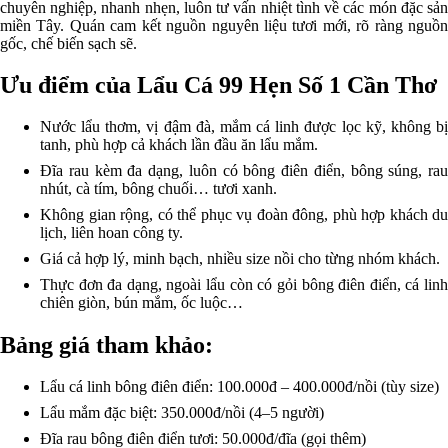
chuyên nghiệp, nhanh nhẹn, luôn tư vấn nhiệt tình về các món đặc sản
miền Tây. Quán cam kết nguồn nguyên liệu tươi mới, rõ ràng nguồn
gốc, chế biến sạch sẽ.
Ưu điểm của Lẩu Cá 99 Hẹn Số 1 Cần Thơ
Nước lẩu thơm, vị đậm đà, mắm cá linh được lọc kỹ, không bị
tanh, phù hợp cả khách lần đầu ăn lẩu mắm.
Đĩa rau kèm đa dạng, luôn có bông điên điển, bông súng, rau
nhút, cà tím, bông chuối… tươi xanh.
Không gian rộng, có thể phục vụ đoàn đông, phù hợp khách du
lịch, liên hoan công ty.
Giá cả hợp lý, minh bạch, nhiều size nồi cho từng nhóm khách.
Thực đơn đa dạng, ngoài lẩu còn có gỏi bông điên điển, cá linh
chiên giòn, bún mắm, ốc luộc…
Bảng giá tham khảo:
Lẩu cá linh bông điên điển: 100.000đ – 400.000đ/nồi (tùy size)
Lẩu mắm đặc biệt: 350.000đ/nồi (4–5 người)
Đĩa rau bông điên điển tươi: 50.000đ/đĩa (gọi thêm)