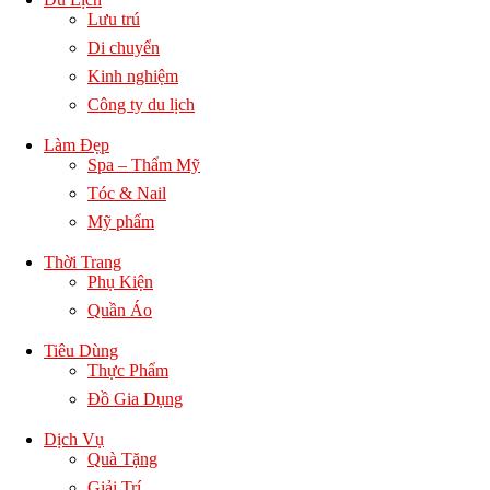
Lưu trú
Di chuyển
Kinh nghiệm
Công ty du lịch
Làm Đẹp
Spa – Thẩm Mỹ
Tóc & Nail
Mỹ phẩm
Thời Trang
Phụ Kiện
Quần Áo
Tiêu Dùng
Thực Phẩm
Đồ Gia Dụng
Dịch Vụ
Quà Tặng
Giải Trí