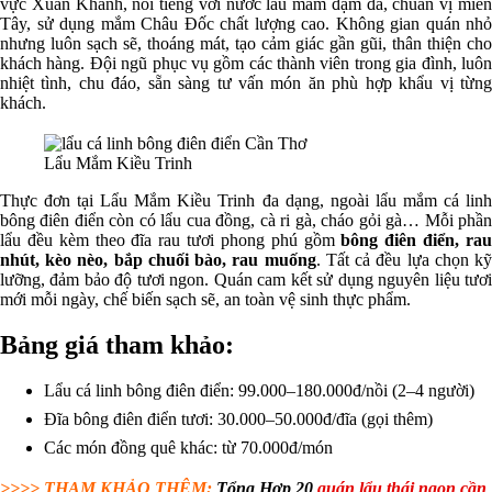
vực Xuân Khánh, nổi tiếng với nước lẩu mắm đậm đà, chuẩn vị miền
Tây, sử dụng mắm Châu Đốc chất lượng cao. Không gian quán nhỏ
nhưng luôn sạch sẽ, thoáng mát, tạo cảm giác gần gũi, thân thiện cho
khách hàng. Đội ngũ phục vụ gồm các thành viên trong gia đình, luôn
nhiệt tình, chu đáo, sẵn sàng tư vấn món ăn phù hợp khẩu vị từng
khách.
Lẩu Mắm Kiều Trinh
Thực đơn tại Lẩu Mắm Kiều Trinh đa dạng, ngoài lẩu mắm cá linh
bông điên điển còn có lẩu cua đồng, cà ri gà, cháo gỏi gà… Mỗi phần
lẩu đều kèm theo đĩa rau tươi phong phú gồm
bông điên điển, ra
nhút, kèo nèo, bắp chuối bào, rau muống
. Tất cả đều lựa chọn k
lưỡng, đảm bảo độ tươi ngon. Quán cam kết sử dụng nguyên liệu tươi
mới mỗi ngày, chế biến sạch sẽ, an toàn vệ sinh thực phẩm.
Bảng giá tham khảo:
Lẩu cá linh bông điên điển: 99.000–180.000đ/nồi (2–4 người)
Đĩa bông điên điển tươi: 30.000–50.000đ/đĩa (gọi thêm)
Các món đồng quê khác: từ 70.000đ/món
>>>> THAM KHẢO THÊM:
Tổng Hợp 20
quán lẩu thái ngon cần