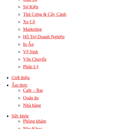
Sự Kiện
Thú Cưng & Cây Cảnh
Xe Cộ
Marketing
Hỗ Trợ Doanh Nghiệp
In Ấn
Vệ Sinh
Vận Chuyển
Pháp Lý
Giới thiệu
Ẩm thực
Cafe – Bar
Quán ăn
Nhà hàng
Sức khỏe
Phòng khám
Nha Khoa