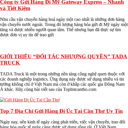
Công ty Gửi Hàng Đi Mỹ Gateway Express – Nhanh
và Tiết Kiệm
Nhu cầu vận chuyển hàng hoá ngày một cao nhất là những đơn hàng
vận chuyển nước ngoài. Trong đó lượng hàng hóa gửi đi Mỹ ngày một
tăng và được nhiều người quan tâm. Thế nhưng bạn đã thực sự tìm
được đơn vị uy tín để trao gửi
GIỚI THIỆU “ĐỐI TÁC NHƯỢNG QUYỀN” TADA
TRUCK
TADA Truck là một trong những nền tảng công nghệ quen thuộc với
các doanh nghiệp logistics. Ứng dụng này được sử dụng nhiều và tin
tưởng không chỉ ở Việt Nam mà còn ở khắp các quốc gia Đông Nam
Á khác. Hãy cùng bài viết sau của Toplistcantho.com
Top 7 Địa Chỉ Gửi Hàng Đi Úc Tại Cần Thơ Uy Tín
Ngày nay, nền kinh tế ngày càng phát triển, việc vận chuyển, trao đổi
hàng hóa quốc tế ngày càng được sử dụng rộng rãi. Ở Việt Nam,