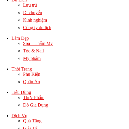
Lưu trú
Di chuyển
Kinh nghiệm
Công ty du lịch
Làm Đẹp
Spa – Thẩm Mỹ
Tóc & Nail
Mỹ phẩm
Thời Trang
Phụ Kiện
Quần Áo
Tiêu Dùng
Thực Phẩm
Đồ Gia Dụng
Dịch Vụ
Quà Tặng
Giải Trí