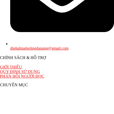
digitalmarketingdanang@gmail.com
CHÍNH SÁCH & HỖ TRỢ
GIỚI THIỆU
QUY ĐỊNH SỬ DỤNG
PHẢN HỒI NGƯỜI ĐỌC
CHUYÊN MỤC