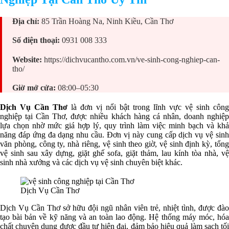
Địa chỉ:
85 Trần Hoàng Na, Ninh Kiều, Cần Thơ
Số điện thoại:
0931 008 333
Website:
https://dichvucantho.com.vn/ve-sinh-cong-nghiep-can-
tho/
Giờ mở cửa:
08:00–05:30
Dịch Vụ Cần Thơ
là đơn vị nổi bật trong lĩnh vực vệ sinh công
nghiệp tại Cần Thơ, được nhiều khách hàng cá nhân, doanh nghiệp
lựa chọn nhờ mức giá hợp lý, quy trình làm việc minh bạch và khả
năng đáp ứng đa dạng nhu cầu. Đơn vị này cung cấp dịch vụ vệ sinh
văn phòng, công ty, nhà riêng, vệ sinh theo giờ, vệ sinh định kỳ, tổng
vệ sinh sau xây dựng, giặt ghế sofa, giặt thảm, lau kính tòa nhà, vệ
sinh nhà xưởng và các dịch vụ vệ sinh chuyên biệt khác.
Dịch Vụ Cần Thơ
Dịch Vụ Cần Thơ sở hữu đội ngũ nhân viên trẻ, nhiệt tình, được đào
tạo bài bản về kỹ năng và an toàn lao động. Hệ thống máy móc, hóa
chất chuyên dụng được đầu tư hiện đại, đảm bảo hiệu quả làm sạch tối