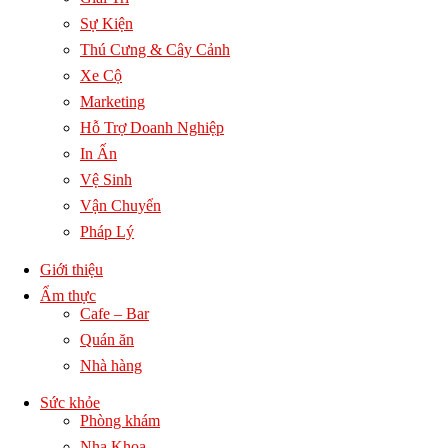
Sự Kiện
Thú Cưng & Cây Cảnh
Xe Cộ
Marketing
Hỗ Trợ Doanh Nghiệp
In Ấn
Vệ Sinh
Vận Chuyển
Pháp Lý
Giới thiệu
Ẩm thực
Cafe – Bar
Quán ăn
Nhà hàng
Sức khỏe
Phòng khám
Nha Khoa