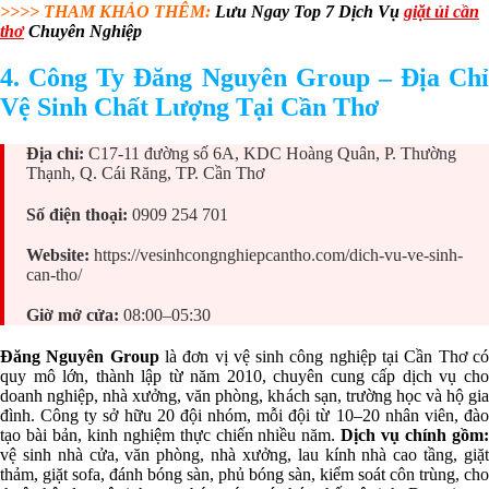
>>>> THAM KHẢO THÊM:
Lưu Ngay Top 7 Dịch Vụ
giặt ủi cần
thơ
Chuyên Nghiệp
4. Công Ty Đăng Nguyên Group – Địa Chỉ
Vệ Sinh Chất Lượng Tại Cần Thơ
Địa chỉ:
C17-11 đường số 6A, KDC Hoàng Quân, P. Thường
Thạnh, Q. Cái Răng, TP. Cần Thơ
Số điện thoại:
0909 254 701
Website:
https://vesinhcongnghiepcantho.com/dich-vu-ve-sinh-
can-tho/
Giờ mở cửa:
08:00–05:30
Đăng Nguyên Group
là đơn vị vệ sinh công nghiệp tại Cần Thơ c
quy mô lớn, thành lập từ năm 2010, chuyên cung cấp dịch vụ cho
doanh nghiệp, nhà xưởng, văn phòng, khách sạn, trường học và hộ gia
đình. Công ty sở hữu 20 đội nhóm, mỗi đội từ 10–20 nhân viên, đào
tạo bài bản, kinh nghiệm thực chiến nhiều năm.
Dịch vụ chính gồm:
vệ sinh nhà cửa, văn phòng, nhà xưởng, lau kính nhà cao tầng, giặt
thảm, giặt sofa, đánh bóng sàn, phủ bóng sàn, kiểm soát côn trùng, cho