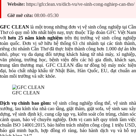
Website:
https://gfcclean.vn/dich-vu/ve-sinh-cong-nghiep-can-tho/
Giờ mở cửa:
08:00–05:30
GFC CLEAN
là một trong những đơn vị vệ sinh công nghiệp tại Cầ
Thơ có quy mô lớn nhất hiện nay, trực thuộc Tập đoàn GFC Việt Nam
với
hơn 25 năm kinh nghiệm
trên thị trường vệ sinh công nghiệ
toàn quốc. Đơn vị sở hữu hệ thống 63 chi nhánh tại các tỉnh thành,
riêng chi nhánh Cần Thơ đã thực hiện thành công hơn 1.000 dự án lớn
nhỏ, phục vụ đa dạng đối tượng khách hàng từ nhà máy, xí nghiệp,
văn phòng, trường học, bệnh viện đến các hộ gia đình, khách sạn,
trung tâm thương mại. GFC CLEAN đầu tư đồng bộ máy móc hiện
đại, hóa chất nhập khẩu từ Nhật Bản, Hàn Quốc, EU, đạt chuẩn an
toàn môi trường và sức khỏe.
GFC CLEAN
Dịch vụ chính bao gồm:
vệ sinh công nghiệp tổng thể, vệ sinh nh
xưởng, lau kính tòa nhà cao tầng, giặt thảm, giặt sofa, vệ sinh sau xây
dựng, vệ sinh định kỳ, cung cấp tạp vụ, kiểm soát côn trùng, chăm sóc
cảnh quan, bảo vệ chuyên nghiệp. Đơn vị cam kết quy trình làm việc
chuẩn ISO 14001:2015, bảo hiểm trách nhiệm công cộng 1 triệu USD,
báo giá minh bạch, hợp đồng rõ ràng, bảo hành dịch vụ và hỗ trợ
khách hàng 24/7.