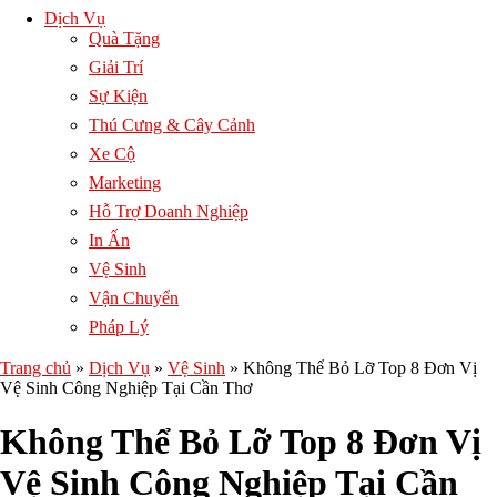
Dịch Vụ
Quà Tặng
Giải Trí
Sự Kiện
Thú Cưng & Cây Cảnh
Xe Cộ
Marketing
Hỗ Trợ Doanh Nghiệp
In Ấn
Vệ Sinh
Vận Chuyển
Pháp Lý
Trang chủ
»
Dịch Vụ
»
Vệ Sinh
»
Không Thể Bỏ Lỡ Top 8 Đơn Vị
Vệ Sinh Công Nghiệp Tại Cần Thơ
Không Thể Bỏ Lỡ Top 8 Đơn Vị
Vệ Sinh Công Nghiệp Tại Cần