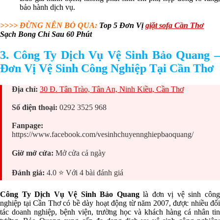
bảo hành dịch vụ.
>>>> ĐỪNG NÊN BỎ QUA:
Top 5 Đơn Vị
giặt sofa Cần Thơ
Sạch Bong Chỉ Sau 60 Phút
3. Công Ty Dịch Vụ Vệ Sinh Bảo Quang –
Đơn Vị Vệ Sinh Công Nghiệp Tại Cần Thơ
Địa chỉ:
30 Đ. Tân Trào, Tân An, Ninh Kiều, Cần Thơ
Số điện thoại:
0292 3525 968
Fanpage:
https://www.facebook.com/vesinhchuyennghiepbaoquang/
Giờ mở cửa:
Mở cửa cả ngày
Đánh giá:
4.0 ⭐ Với 4 bài đánh giá
Công Ty Dịch Vụ Vệ Sinh Bảo Quang
là đơn vị vệ sinh côn
nghiệp tại Cần Thơ có bề dày hoạt động từ năm 2007, được nhiều đối
tác doanh nghiệp, bệnh viện, trường học và khách hàng cá nhân tin