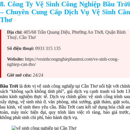
8. Công Ty Vệ Sinh Công Nghiệp Bầu Trời
– Chuyên Cung Cấp Dịch Vụ Vệ Sinh Cần
Thơ
Địa chỉ:
405/68 Trần Quang Diệu, Phường An Thới, Quận Bình
Thuỷ, Cần Thơ
Số điện thoại:
0933 315 135
Website:
https://vesinhcongnghiepbautroi.com/ve-sinh-cong-
nghiep-can-tho/
Giờ mở cửa:
24/24
Bầu Trời
là đơn vị vệ sinh công nghiệp tại Cần Thơ nổi bật với chín
sách “không sạch không tính phí”, giá dịch vụ cạnh tranh và hơn 13
năm kinh nghiệm thực tế. Dịch vụ chính gồm: vệ sinh công trình sau
xây dựng, vệ sinh nhà ở, văn phòng, nhà xưởng, giặt thảm, giặt sofa,
lau kính, vệ sinh theo yêu cầu. Bầu Trời cam kết sử dụng hóa chất an
toàn, máy móc hiện đại, quy trình làm việc rõ ràng, báo giá trước,
không phát sinh chi phí, bảo hành dịch vụ.