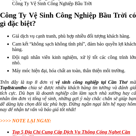
Công Ty Vệ Sinh Công Nghiệp Bầu Trời
Công Ty Vệ Sinh Công Nghiệp Bầu Trời có
gì đặc biệt?
Giá dịch vụ cạnh tranh, phù hợp nhiều đối tượng khách hàng.
Cam kết “không sạch không tính phí”, đảm bảo quyền lợi khách
hàng.
Đội ngũ nhân viên kinh nghiệm, xử lý tốt các công trình lớn
nhỏ.
Máy móc hiện đại, hóa chất an toàn, thân thiện môi trường.
Trên đây là top 8 đơn vị
vệ sinh công nghiệp tại Cần Thơ
m
Toplistcantho
chia sẻ được nhiều khách hàng tin tưởng và đánh giá
tích cực. Dù bạn là doanh nghiệp cần làm sạch nhà xưởng hay cá
nhân tìm đơn vị tổng vệ sinh, những gợi ý này chắc chắn sẽ giúp bạn
dễ dàng lựa chọn đối tác phù hợp. Đừng ngần ngại liên hệ ngay hôm
nay để nhận tư vấn và báo giá tốt nhất!
>>>> NOTE LẠI NGAY:
Top 5 Địa Chỉ Cung Cấp Dịch Vụ Thông Cống Nghẹt Cần