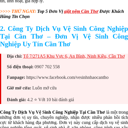
tín, linh hoạt, giá hợp lý.
>>>> THỬ NGAY:
Top 5 Đơn Vị
giặt nệm Cần Thơ
Được Khách
Hàng Tin Chọn
2. Công Ty Dịch Vụ Vệ Sinh Công Nghiệp
Tại Cần Thơ – Đơn Vị Vệ Sinh Công
Nghiệp Uy Tín Cần Thơ
Địa chỉ:
Tổ 7/271A5 Khu Vực 6, An Bình, Ninh Kiều, Cần Thơ
Số điện thoại:
0907 702 558
Fanpage:
https://www.facebook.com/vesinhnhaocantho
Giờ mở cửa:
Luôn mở cửa
Đánh giá:
4.2 ⭐ Với 10 bài đánh giá
Công Ty Dịch Vụ Vệ Sinh Công Nghiệp Tại Cần Thơ
là một tron
những đơn vị uy tín, chuyên nghiệp, nhận được nhiều phản hồi tích
cực từ khách hàng địa phương. Đơn vị này cung cấp dịch vụ vệ sinh
công nghiệp tổng quát, vệ sinh nhà ở, văn phòng, công trình sau xây