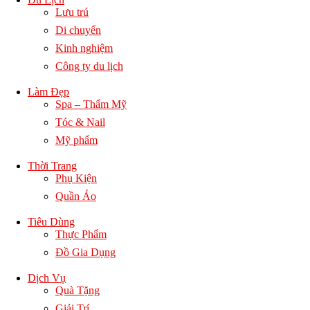
Lưu trú
Di chuyển
Kinh nghiệm
Công ty du lịch
Làm Đẹp
Spa – Thẩm Mỹ
Tóc & Nail
Mỹ phẩm
Thời Trang
Phụ Kiện
Quần Áo
Tiêu Dùng
Thực Phẩm
Đồ Gia Dụng
Dịch Vụ
Quà Tặng
Giải Trí