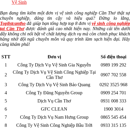
Vệ Sinh
Bạn đang tìm kiếm một đơn vị vệ sinh công nghiệp Cần Thơ thật sự
chuyên nghiệp, đáng tin cậy và hiệu quả? Đừng lo lắng,
Toplistcantho
đã giúp bạn tổng hợp top 8 đơn vị
vệ sinh công nghiệ
tại Cần Thơ
được đánh giá cao nhất hiện nay. Những cái tên dướ
đây không chỉ nổi bật về chất lượng dịch vụ mà còn chinh phục khách
hàng nhờ đội ngũ chuyên môn và quy trình làm sạch hiện đại. Hãy
cùng khám phá!
STT
Đơn vị
Số điện thoại
1
Công Ty Dịch Vụ Vệ Sinh Gia Nguyễn
0989 199 292
Công Ty Dịch Vụ Vệ Sinh Công Nghiệp Tại
2
0907 702 558
Cần Thơ
3
Công Ty Dịch Vụ Vệ Sinh Bảo Quang
0292 3525 968
4
Công Ty Đăng Nguyên Group
0909 254 701
5
Dịch Vụ Cần Thơ
0931 008 333
6
GFC CLEAN
1900 3014
7
Công Ty Dịch Vụ Nam Hưng Group
0865 545 454
8
Công Ty Vệ Sinh Công Nghiệp Bầu Trời
0933 315 135