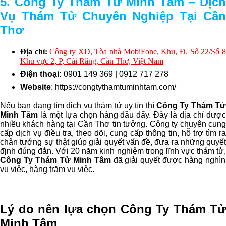
5. Công Ty Thám Tử Minh Tâm – Dịch
Vụ Thám Tử Chuyên Nghiệp Tại Cần
Thơ
Địa chỉ:
Công ty XD, Tòa nhà MobiFone, Khu, Đ. Số 22/Số 
Khu vực 2, P, Cái Răng, Cần Thơ, Việt Nam
Điện thoại:
0901 149 369
|
0912 717 278
Website
:
htt
ps:
//congtythamtuminhtam.com/
Nếu bạn đang tìm dịch vụ thám tử uy tín thì
Công Ty Thám T
Minh Tâm
là một lựa chọn hàng đầu đấy. Đây là địa chỉ đượ
nhiều khách hàng tại Cần Thơ tin tưởng. Công ty chuyên cung
cấp dịch vụ điều tra, theo dõi, cung cấp thông tin, hỗ trợ tìm ra
chân tướng sự thật giúp giải quyết vấn đề, đưa ra những quyết
định đúng đắn. Với 20 năm kinh nghiệm trong lĩnh vực thám tử,
Công Ty Thám Tử Minh Tâm
đã giải quyết được hàng nghìn
vụ việc, hàng trăm vụ việc.
Lý do nên lựa chọn Công Ty Thám Tử
Minh Tâm