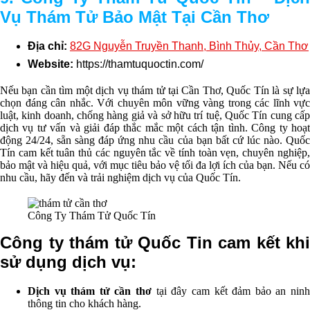
Vụ Thám Tử Bảo Mật Tại Cần Thơ
Địa chỉ:
82G Nguyễn Truyền Thanh, Bình Thủy, Cần Thơ
Website:
https://thamtuquoctin.com/
Nếu bạn cần tìm một dịch vụ thám tử tại Cần Thơ, Quốc Tín là sự lựa
chọn đáng cân nhắc. Với chuyên môn vững vàng trong các lĩnh vực
luật, kinh doanh, chống hàng giả và sở hữu trí tuệ, Quốc Tín cung cấp
dịch vụ tư vấn và giải đáp thắc mắc một cách tận tình. Công ty hoạt
động 24/24, sẵn sàng đáp ứng nhu cầu của bạn bất cứ lúc nào. Quốc
Tín cam kết tuân thủ các nguyên tắc về tính toàn vẹn, chuyên nghiệp,
bảo mật và hiệu quả, với mục tiêu bảo vệ tối đa lợi ích của bạn. Nếu có
nhu cầu, hãy đến và trải nghiệm dịch vụ của Quốc Tín.
Công Ty Thám Tử Quốc Tín
Công ty thám tử Quốc Tin cam kết khi
sử dụng dịch vụ:
Dịch vụ thám tử cần thơ
tại đây cam kết đảm bảo an nin
thông tin cho khách hàng.