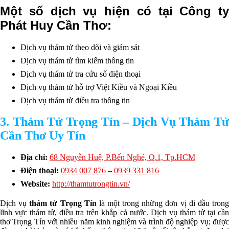
Một số dịch vụ hiện có tại Công ty
Phát Huy Cần Thơ:
Dịch vụ thám tử theo dõi và giám sát
Dịch vụ thám tử tìm kiếm thông tin
Dịch vụ thám tử tra cứu số điện thoại
Dịch vụ thám tử hỗ trợ Việt Kiều và Ngoại Kiều
Dịch vụ thám tử điều tra thông tin
3. Thám Tử Trọng Tín – Dịch Vụ Thám Tử
Cần Thơ Uy Tín
Địa chỉ:
68 Nguyễn Huệ, P.Bến Nghé, Q.1, Tp.HCM
Điện thoại:
0934 007 876
–
0939 331 816
Website:
http://thamtutrongtin.vn/
Dịch vụ
thám tử Trọng Tín
là một trong những đơn vị đi đầu tron
lĩnh vực thám tử, điều tra trên khắp cả nước. Dịch vụ thám tử tại cần
thơ Trọng Tín với nhiều năm kinh nghiệm và trình độ nghiệp vụ; được