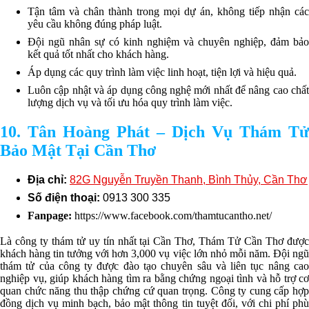
Tận tâm và chân thành trong mọi dự án, không tiếp nhận các
yêu cầu không đúng pháp luật.
Đội ngũ nhân sự có kinh nghiệm và chuyên nghiệp, đảm bảo
kết quả tốt nhất cho khách hàng.
Áp dụng các quy trình làm việc linh hoạt, tiện lợi và hiệu quả.
Luôn cập nhật và áp dụng công nghệ mới nhất để nâng cao chất
lượng dịch vụ và tối ưu hóa quy trình làm việc.
10. Tân Hoàng Phát – Dịch Vụ Thám Tử
Bảo Mật Tại Cần Thơ
Địa chỉ:
82G Nguyễn Truyền Thanh, Bình Thủy, Cần Thơ
Số điện thoại:
0913 300 335
Fanpage:
https://www.facebook.com/thamtucantho.net/
Là công ty thám tử uy tín nhất tại Cần Thơ, Thám Tử Cần Thơ được
khách hàng tin tưởng với hơn 3,000 vụ việc lớn nhỏ mỗi năm. Đội ngũ
thám tử của công ty được đào tạo chuyên sâu và liên tục nâng cao
nghiệp vụ, giúp khách hàng tìm ra bằng chứng ngoại tình và hỗ trợ cơ
quan chức năng thu thập chứng cứ quan trọng. Công ty cung cấp hợp
đồng dịch vụ minh bạch, bảo mật thông tin tuyệt đối, với chi phí phù