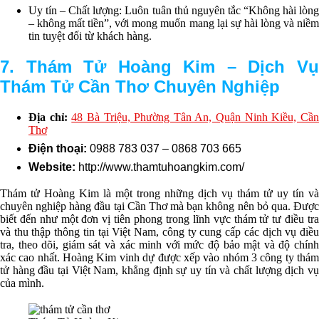
Uy tín – Chất lượng: Luôn tuân thủ nguyên tắc “Không hài lòng
– không mất tiền”, với mong muốn mang lại sự hài lòng và niềm
tin tuyệt đối từ khách hàng.
7
. Thám Tử Hoàng Kim – Dịch Vụ
Thám Tử Cần Thơ Chuyên Nghiệp
Địa chỉ:
48 Bà Triệu, Phường Tân An, Quận Ninh Kiều, Cầ
Thơ
Điện thoại:
0988 783 037 – 0868 703 665
Website:
http://www.thamtuhoangkim.com/
Thám tử Hoàng Kim là một trong những dịch vụ thám tử uy tín và
chuyên nghiệp hàng đầu tại Cần Thơ mà bạn không nên bỏ qua. Được
biết đến như một đơn vị tiên phong trong lĩnh vực thám tử tư điều tra
và thu thập thông tin tại Việt Nam, công ty cung cấp các dịch vụ điều
tra, theo dõi, giám sát và xác minh với mức độ bảo mật và độ chính
xác cao nhất. Hoàng Kim vinh dự được xếp vào nhóm 3 công ty thám
tử hàng đầu tại Việt Nam, khẳng định sự uy tín và chất lượng dịch vụ
của mình.