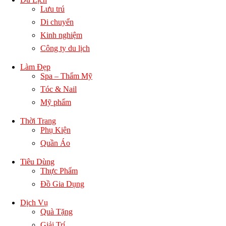
Lưu trú
Di chuyển
Kinh nghiệm
Công ty du lịch
Làm Đẹp
Spa – Thẩm Mỹ
Tóc & Nail
Mỹ phẩm
Thời Trang
Phụ Kiện
Quần Áo
Tiêu Dùng
Thực Phẩm
Đồ Gia Dụng
Dịch Vụ
Quà Tặng
Giải Trí