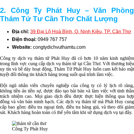
2. Công Ty Phát Huy – Văn Phòng
Thám Tử Tư Cần Thơ Chất Lượng
Địa chỉ:
39 Đại Lộ Hoà Bình, Q. Ninh Kiều, TP. Cần Thơ
Điện thoại:
0949 767 757
Website:
congtydichvuthamtu.com
Công ty dịch vụ thám tử Phát Huy đã có hơn 10 năm kinh nghiệm
trong lĩnh vực cung cấp dịch vụ thám tử tại Cần Thơ. Với thương hiệu
uy tín và bề dày hoạt động, Thám Tử Phát Huy luôn cam kết bảo mật
tuyệt đối thông tin khách hàng trong suốt quá trình làm việc.
Đội ngũ nhân viên chuyên nghiệp của công ty có lý lịch rõ ràng,
không tiền án tiền sự, được đào tạo bài bản và làm việc với tinh thần
trách nhiệm cao. Mọi giao dịch đều được thực hiện thông qua hợp
đồng và văn bản minh bạch. Các dịch vụ thám tử mà Phát Huy cung
cấp bao gồm: điều tra ngoại tình, điều tra hàng giả, và theo dõi giám
sát. Khách hàng hoàn toàn có thể yên tâm khi sử dụng dịch vụ tại đây.
Công Ty Phát Huy