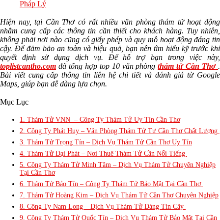
Pháp Lý
Hiện nay, tại Cần Thơ có rất nhiều văn phòng thám tử hoạt động
nhằm cung cấp các thông tin cần thiết cho khách hàng. Tuy nhiên,
không phải nơi nào cũng có giấy phép và quy mô hoạt động đáng tin
cậy. Để đảm bảo an toàn và hiệu quả, bạn nên tìm hiểu kỹ trước khi
quyết định sử dụng dịch vụ. Để hỗ trợ bạn trong việc này,
toplistcantho.com
đã tổng hợp top 10 văn phòng
thám tử Cần Thơ
Bài viết cung cấp thông tin liên hệ chi tiết và đánh giá từ Google
Maps, giúp bạn dễ dàng lựa chọn.
Mục Lục
1. Thám Tử VNN – Công Ty Thám Tử Uy Tín Cần Thơ
2. Công Ty Phát Huy – Văn Phòng Thám Tử Tư Cần Thơ Chất Lượng
3. Thám Tử Trọng Tín – Dịch Vụ Thám Tử Cần Thơ Uy Tín
4. Thám Tử Đại Phát – Nơi Thuê Thám Tử Cần Nổi Tiếng
5. Công Ty Thám Tử Minh Tâm – Dịch Vụ Thám Tử Chuyên Nghiệp
Tại Cần Thơ
6. Thám Tử Bảo Tín – Công Ty Thám Tử Bảo Mật Tại Cần Thơ
7. Thám Tử Hoàng Kim – Dịch Vụ Thám Tử Cần Thơ Chuyên Nghiệp
8. Công Ty Nam Long – Dịch Vụ Thám Tử Đáng Tin Cây
9. Công Ty Thám Tử Quốc Tín – Dịch Vụ Thám Tử Bảo Mật Tại Cần