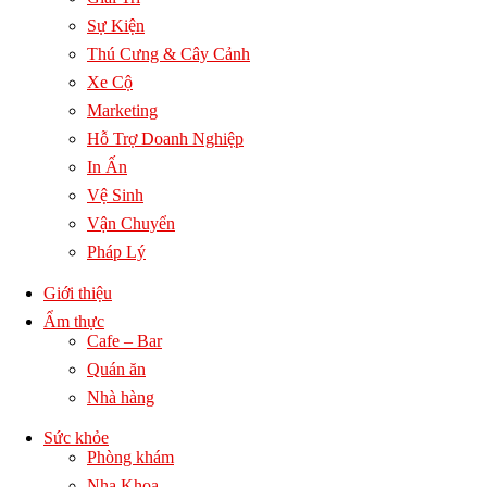
Sự Kiện
Thú Cưng & Cây Cảnh
Xe Cộ
Marketing
Hỗ Trợ Doanh Nghiệp
In Ấn
Vệ Sinh
Vận Chuyển
Pháp Lý
Giới thiệu
Ẩm thực
Cafe – Bar
Quán ăn
Nhà hàng
Sức khỏe
Phòng khám
Nha Khoa