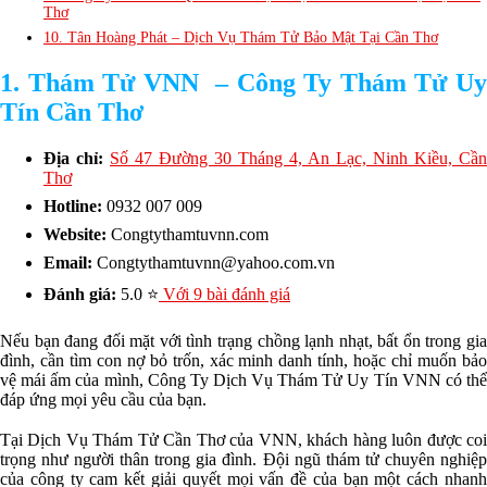
Thơ
10. Tân Hoàng Phát – Dịch Vụ Thám Tử Bảo Mật Tại Cần Thơ
1. Thám Tử VNN – Công Ty Thám Tử Uy
Tín Cần Thơ
Địa chỉ:
Số 47 Đường 30 Tháng 4, An Lạc, Ninh Kiều, Cần
Thơ
Hotline:
0932 007 009
Website:
Congtythamtuvnn.com
Email:
Congtythamtuvnn@yahoo.com.vn
Đánh giá:
5.0 ⭐
Với 9 bài đánh giá
Nếu bạn đang đối mặt với tình trạng chồng lạnh nhạt, bất ổn trong gia
đình, cần tìm con nợ bỏ trốn, xác minh danh tính, hoặc chỉ muốn bảo
vệ mái ấm của mình, Công Ty Dịch Vụ Thám Tử Uy Tín VNN có thể
đáp ứng mọi yêu cầu của bạn.
Tại Dịch Vụ Thám Tử Cần Thơ của VNN, khách hàng luôn được coi
trọng như người thân trong gia đình. Đội ngũ thám tử chuyên nghiệp
của công ty cam kết giải quyết mọi vấn đề của bạn một cách nhanh