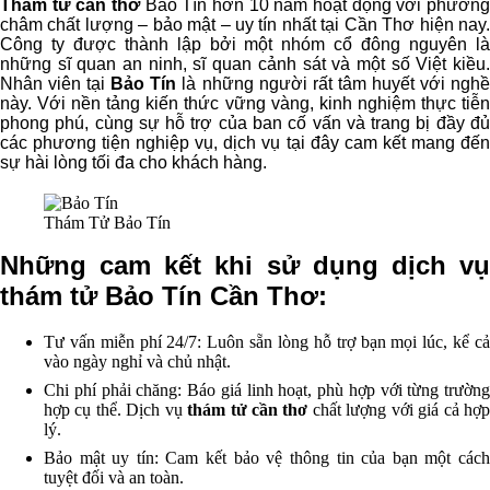
Thám tử cần thơ
Bảo Tín hơn 10 năm hoạt động với phươn
châm chất lượng – bảo mật – uy tín nhất tại Cần Thơ hiện nay.
Công ty được thành lập bởi một nhóm cổ đông nguyên là
những sĩ quan an ninh, sĩ quan cảnh sát và một số Việt kiều.
Nhân viên tại
Bảo Tín
là những người rất tâm huyết với ngh
này. Với nền tảng kiến thức vững vàng, kinh nghiệm thực tiễn
phong phú, cùng sự hỗ trợ của ban cố vấn và trang bị đầy đủ
các phương tiện nghiệp vụ, dịch vụ tại đây cam kết mang đến
sự hài lòng tối đa cho khách hàng.
Thám Tử Bảo Tín
Những cam kết khi sử dụng dịch vụ
thám tử Bảo Tín Cần Thơ:
Tư vấn miễn phí 24/7: Luôn sẵn lòng hỗ trợ bạn mọi lúc, kể cả
vào ngày nghỉ và chủ nhật.
Chi phí phải chăng: Báo giá linh hoạt, phù hợp với từng trường
hợp cụ thể. Dịch vụ
thám tử cần thơ
chất lượng với giá cả hợ
lý.
Bảo mật uy tín: Cam kết bảo vệ thông tin của bạn một cách
tuyệt đối và an toàn.