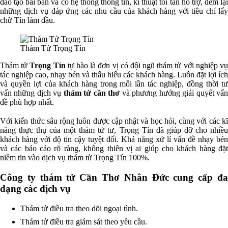
đào tạo bài bản và có hệ thống thông tin, kĩ thuật tối tân hỗ trợ, đem lại
những dịch vụ đáp ứng các nhu cầu của khách hàng với tiêu chí lấy
chữ Tín làm đầu.
Thám Tử Trọng Tín
Thám tử
Trọng Tín
tự hào là đơn vị có đội ngũ thám tử với nghiệp vụ
tác nghiệp cao, nhạy bén và thấu hiểu các khách hàng. Luôn đặt lợi ích
và quyền lợi của khách hàng trong mỗi lần tác nghiệp, đồng thời tư
vấn những dịch vụ
thám tử cần thơ
và phương hướng giải quyết vấ
đề phù hợp nhất.
Với kiến thức sâu rộng luôn được cập nhật và học hỏi, cùng với các kĩ
năng thực thụ của một thám tử tư, Trọng Tín đã giúp đỡ cho nhiều
khách hàng với độ tin cậy tuyệt đối. Khả năng xử lí vấn đề nhạy bén
và các báo cáo rõ ràng, không thiên vị ai giúp cho khách hàng đặt
niềm tin vào dịch vụ thám tử Trọng Tín 100%.
Công ty thám tử Cần Thơ Nhân Đức cung cấp đa
dạng các dịch vụ
Thám tử điều tra theo dõi ngoại tình.
Thám tử điều tra giám sát theo yêu cầu.