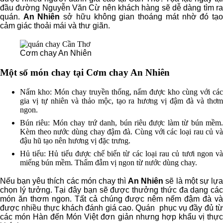
đầu đường Nguyễn Văn Cừ nên khách hàng sẽ dễ dàng tìm ra
quán.
An Nhiên
sở hữu không gian thoáng mát nhờ đó tạ
cảm giác thoải mái và thư giãn.
Cơm chay An Nhiên
Một số món chay tại Cơm chay An Nhiên
Nấm kho: Món chay truyền thống, nấm được kho cùng với các
gia vị tự nhiên và thảo mộc, tạo ra hương vị đậm đà và thơm
ngon.
Bún riêu: Món chay trứ danh, bún riêu được làm từ bún mềm.
Kèm theo nước dùng chay đậm đà. Cùng với các loại rau củ và
đậu hũ tạo nên hương vị đặc trưng.
Hủ tiếu: Hủ tiếu được chế biến từ các loại rau củ tươi ngon và
miếng bún mềm. Thấm đẫm vị ngon từ nước dùng chay.
Nếu bạn yêu thích các món chay thì
An Nhiên
sẽ là một sự lự
chọn lý tưởng. Tại đây bạn sẽ được thưởng thức đa dạng các
món ăn thơm ngon. Tất cả chúng được nêm nếm đậm đà và
được nhiều thực khách đánh giá cao. Quán phục vụ đầy đủ từ
các món Hàn đến Món Việt đơn giản nhưng hợp khẩu vị thực