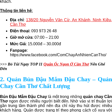
khách.
Thông tin liên hệ
:
Địa chỉ
:
138/20 Nguyễn Văn Cừ, An Khánh, Ninh Kiều,
Cần Thơ
Điện thoại
: 093 973 26 48
Giờ mở cửa
: 07:00 – 21:00
Mức Giá
: 15.000đ – 30.000đ
Fanpage
:
https://www.facebook.com/ComChayAnNhienCanTho/
>>> Bỏ Túi Ngay TOP 11
Quán Ốc Ngon Ở Cần Thơ
Nên Ghé
Đến
2. Quán Bún Đậu Mắm Đậu Chay – Quán
Chay Cần Thơ Chất Lượng
Bún Đậu Mắm Đậu Chay
là một trong những
quán chay Cầ
Thơ
ngon được nhiều người biết đến. Nhờ vào vị trí thuận lợi
gần trung tâm thành phố nên địa chỉ này thu hút được nhiều
khách hàng. Quán được trang trí theo phong cách cổ xưa với