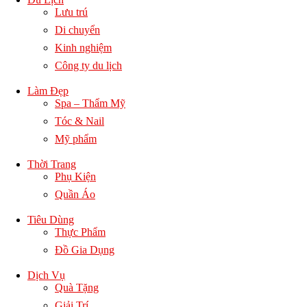
Lưu trú
Di chuyển
Kinh nghiệm
Công ty du lịch
Làm Đẹp
Spa – Thẩm Mỹ
Tóc & Nail
Mỹ phẩm
Thời Trang
Phụ Kiện
Quần Áo
Tiêu Dùng
Thực Phẩm
Đồ Gia Dụng
Dịch Vụ
Quà Tặng
Giải Trí