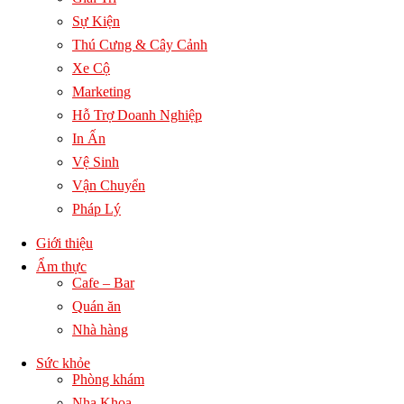
Sự Kiện
Thú Cưng & Cây Cảnh
Xe Cộ
Marketing
Hỗ Trợ Doanh Nghiệp
In Ấn
Vệ Sinh
Vận Chuyển
Pháp Lý
Giới thiệu
Ẩm thực
Cafe – Bar
Quán ăn
Nhà hàng
Sức khỏe
Phòng khám
Nha Khoa