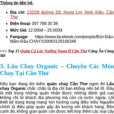
Thông tin liên hệ
:
Địa chỉ
:
132/26 đường 3/2, Hưng Lợi, Ninh Kiều, Cầ
Thơ
Điện thoại
: 097 788 30 38
Mức Giá
: 12.000đ – 25.000đ
Fanpage
: https://www.facebook.com/people/Bún-Đậu-
Mắm-Đậu-CHAY/100063129106346
>>> Top 15
Quán Cá Lóc Nướng Ngon Ở Cần Thơ
Càng Ăn Càng
Mê
3. Lẩu Chay Organic – Chuyên Các Món
Chay Tại Cần Thơ
Nếu bạn đang tìm kiếm
quán chay Cần Thơ
ngon thì
Lẩ
chay Organic
chắc chắn là địa chỉ bạn không nên bỏ lỡ. Đâ
là một trong những quán nhận được những đánh giá cao
không chỉ từ khách địa phương mà còn cả nước ngoài. Lối
thiết kế trang trọng mang hơi hướng cung điều triều Nguyễn
chính là điều giúp quán gây ấn tượng với khách hàng. Bên
cạnh đó, không gian quán còn được kết hợp thêm các loại cây