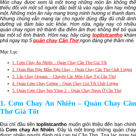
Món chay được xem là một trong những món ăn không thể
thiếu đối với một số người đặc biệt là vào ngày rằm hay mồng
một. Những món ăn này mang trong mình hương vị thanh đạm.
Nhưng chúng vẫn mang lại cho người dùng đầy đủ chất dinh
dưỡng và đảm bảo sức khỏe. Hơn nữa, ngày nay có nhiều
quán chay ngon trở thành địa điểm ẩm thực không thể bỏ qua
tại một số tỉnh thành. Hôm nay, hãy cùng
toplistcantho
khám
phá ngay top 5
quán chay Cần Thơ
ngon đáng ghé thăm nhé.
Mục Lục
1. Cơm Chay An Nhiên – Quán Chay Cần Thơ Giá Tốt
2. Quán Bún Đậu Mắm Đậu Chay – Quán Chay Cần Thơ Chất Lượng
3. Lẩu Chay Organic – Chuyên Các Món Chay Tại Cần Thơ
4. Quán Cơm Chay Cường – Quán Chay Giá Tốt Chất Lượng
5. Quán Cơm Chay Sen Vàng 2 – Quán Chay Ngon Ở Cần Thơ
1. Cơm Chay An Nhiên – Quán Chay Cần
Thơ Giá Tốt
Địa chỉ đầu tiên
toplistcantho
muốn giới thiệu đến bạn chín
là
Cơm chay An Nhiên
. Đây là một trong những quán cha
được nhiều người đánh giá cao tại Cần Thơ. Tọa lạc ngay tại