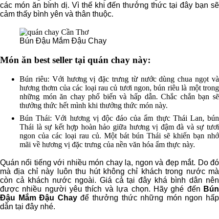
các món ăn bình dị. Vì thế khi đến thưởng thức tại đây bạn sẽ
cảm thấy bình yên và thân thuộc.
Bún Đậu Mắm Đậu Chay
Món ăn best seller tại quán chay này:
Bún riêu: Với hương vị đặc trưng từ nước dùng chua ngọt và
hương thơm của các loại rau củ tươi ngon, bún riêu là một trong
những món ăn chay phổ biến và hấp dẫn. Chắc chắn bạn sẽ
thưởng thức hết mình khi thưởng thức món này.
Bún Thái: Với hương vị độc đáo của ẩm thực Thái Lan, bún
Thái là sự kết hợp hoàn hảo giữa hương vị đậm đà và sự tươi
ngon của các loại rau củ. Một bát bún Thái sẽ khiến bạn nhớ
mãi về hương vị đặc trưng của nền văn hóa ẩm thực này.
Quán nổi tiếng với nhiều món chay lạ, ngon và đẹp mắt. Do đó
mà địa chỉ này luôn thu hút không chỉ khách trong nước mà
còn cả khách nước ngoài. Giá cả tại đây khá bình dân nên
được nhiều người yêu thích và lựa chọn. Hãy ghé đến
Bún
Đậu Mắm Đậu Chay
để thưởng thức những món ngon hấ
dẫn tại đây nhé.