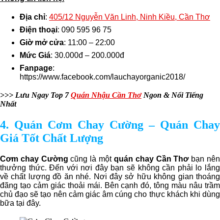
Địa chỉ
:
405/12 Nguyễn Văn Linh, Ninh Kiều, Cần Thơ
Điện thoại
: 090 595 96 75
Giờ mở cửa
: 11:00 – 22:00
Mức Giá
: 30.000đ – 200.000đ
Fanpage
:
https://www.facebook.com/lauchayorganic2018/
>>> Lưu Ngay Top 7
Quán Nhậu Cần Thơ
Ngon & Nổi Tiếng
Nhất
4. Quán Cơm Chay Cường – Quán Chay
Giá Tốt Chất Lượng
Cơm chay Cường
cũng là một
quán chay Cần Thơ
bạn nê
thưởng thức. Đến với nơi đây bạn sẽ không cần phải lo lắng
về chất lượng đồ ăn nhé. Nơi đây sở hữu không gian thoáng
đãng tạo cảm giác thoải mái. Bên cạnh đó, tông màu nâu trầm
chủ đạo sẽ tạo nên cảm giác âm cúng cho thực khách khi dùng
bữa tại đây.