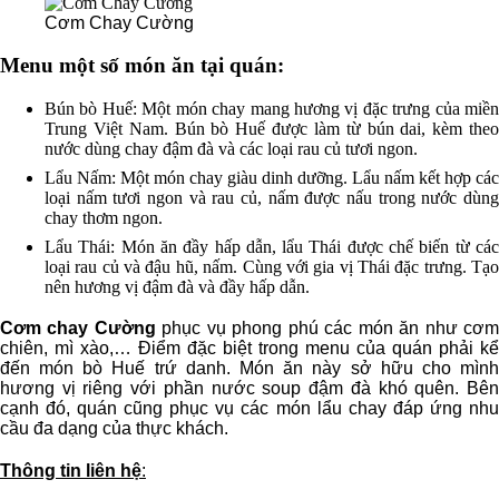
Cơm Chay Cường
Menu một số món ăn tại quán:
Bún bò Huế: Một món chay mang hương vị đặc trưng của miền
Trung Việt Nam. Bún bò Huế được làm từ bún dai, kèm theo
nước dùng chay đậm đà và các loại rau củ tươi ngon.
Lẩu Nấm: Một món chay giàu dinh dưỡng. Lẩu nấm kết hợp các
loại nấm tươi ngon và rau củ, nấm được nấu trong nước dùng
chay thơm ngon.
Lẩu Thái: Món ăn đầy hấp dẫn, lẩu Thái được chế biến từ các
loại rau củ và đậu hũ, nấm. Cùng với gia vị Thái đặc trưng. Tạo
nên hương vị đậm đà và đầy hấp dẫn.
Cơm chay Cường
phục vụ phong phú các món ăn như cơ
chiên, mì xào,… Điểm đặc biệt trong menu của quán phải kể
đến món bò Huế trứ danh. Món ăn này sở hữu cho mình
hương vị riêng với phần nước soup đậm đà khó quên. Bên
cạnh đó, quán cũng phục vụ các món lẩu chay đáp ứng nhu
cầu đa dạng của thực khách.
Thông tin liên hệ
: