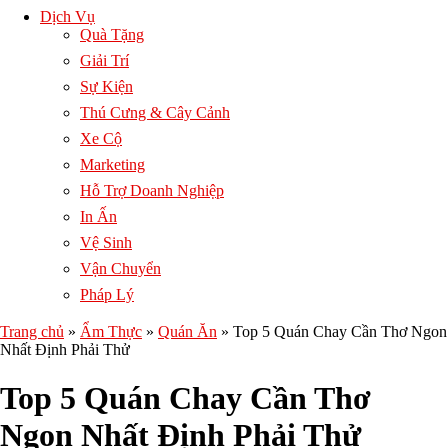
Dịch Vụ
Quà Tặng
Giải Trí
Sự Kiện
Thú Cưng & Cây Cảnh
Xe Cộ
Marketing
Hỗ Trợ Doanh Nghiệp
In Ấn
Vệ Sinh
Vận Chuyển
Pháp Lý
Trang chủ
»
Ẩm Thực
»
Quán Ăn
»
Top 5 Quán Chay Cần Thơ Ngon
Nhất Định Phải Thử
Top 5 Quán Chay Cần Thơ
Ngon Nhất Định Phải Thử