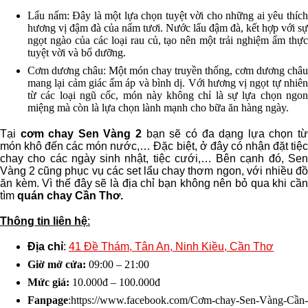
Lẩu nấm: Đây là một lựa chọn tuyệt vời cho những ai yêu thích
hương vị đậm đà của nấm tươi. Nước lẩu đậm đà, kết hợp với sự
ngọt ngào của các loại rau củ, tạo nên một trải nghiệm ẩm thực
tuyệt vời và bổ dưỡng.
Cơm dương châu: Một món chay truyền thống, cơm dương châu
mang lại cảm giác ấm áp và bình dị. Với hương vị ngọt tự nhiên
từ các loại ngũ cốc, món này không chỉ là sự lựa chọn ngon
miệng mà còn là lựa chọn lành mạnh cho bữa ăn hàng ngày.
Tại
cơm chay Sen Vàng 2
bạn sẽ có đa dạng lựa chọn t
món khô đến các món nước,… Đặc biệt, ở đây có nhận đặt tiệc
chay cho các ngày sinh nhật, tiệc cưới,… Bên cạnh đó, Sen
Vàng 2 cũng phục vụ các set lẩu chay thơm ngon, với nhiều đồ
ăn kèm. Vì thế đây sẽ là địa chỉ bạn không nên bỏ qua khi cần
tìm
quán chay Cần Thơ.
Thông tin liên hệ
:
Địa chỉ
:
41 Đề Thám, Tân An, Ninh Kiều, Cần Thơ
Giờ mở cửa:
09:00 – 21:00
Mức giá:
10.000đ – 100.000đ
Fanpage
:https://www.facebook.com/Cơm-chay-Sen-Vàng-Cần-