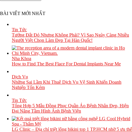
BÀI VIẾT MỚI NHẤT
Tin Tức
Tưởng Đắt Đỏ Nhưng Không Phải? Vì Sao Ngày Càng Nhiều
Người Việt Chọn Làm Đẹp Tại Hàn Quốc!
Nha Khoa
How to Find The Best Flace For Dental Implants Near Me
Dịch Vụ
Những Sai Lầm Khi Thuê Dịch Vụ Vệ Sinh Khiến Doanh
Nghiệp Tốn Kém
Tin Tức
Tổng Hợp 5 Mẫu Đồng Phục Quần Áo Bệnh Nhân Đẹp, Hiện
Đại Nâng Tầm Hình Ảnh Bệnh Viện
Spa - Thẩm Mỹ
LG Clinic – Địa chỉ triệt lông bikini top 1 TP.HCM nhờ 5 ưu thế