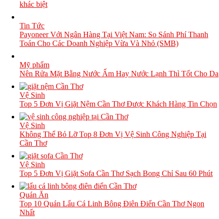
khác biệt
Tin Tức
Payoneer Với Ngân Hàng Tại Việt Nam: So Sánh Phí Thanh
Toán Cho Các Doanh Nghiệp Vừa Và Nhỏ (SMB)
Mỹ phẩm
Nên Rửa Mặt Bằng Nước Ấm Hay Nước Lạnh Thì Tốt Cho Da
Vệ Sinh
Top 5 Đơn Vị Giặt Nệm Cần Thơ Được Khách Hàng Tin Chọn
Vệ Sinh
Không Thể Bỏ Lỡ Top 8 Đơn Vị Vệ Sinh Công Nghiệp Tại
Cần Thơ
Vệ Sinh
Top 5 Đơn Vị Giặt Sofa Cần Thơ Sạch Bong Chỉ Sau 60 Phút
Quán Ăn
Top 10 Quán Lẩu Cá Linh Bông Điên Điển Cần Thơ Ngon
Nhất