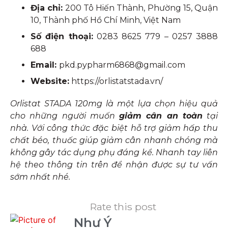
Địa chỉ:
200 Tô Hiến Thành, Phường 15, Quận
10, Thành phố Hồ Chí Minh, Việt Nam
Số điện thoại:
0283 8625 779 – 0257 3888
688
Email:
pkd.pypharm6868@gmail.com
Website:
https://orlistatstada.vn/
Orlistat STADA 120mg là một lựa chọn hiệu quả
cho những người muốn
giảm cân an toàn
tại
nhà. Với công thức đặc biệt hỗ trợ giảm hấp thu
chất béo, thuốc giúp giảm cân nhanh chóng mà
không gây tác dụng phụ đáng kể. Nhanh tay liên
hệ theo thông tin trên để nhận được sự tư vấn
sớm nhất nhé.
Rate this post
Như Ý