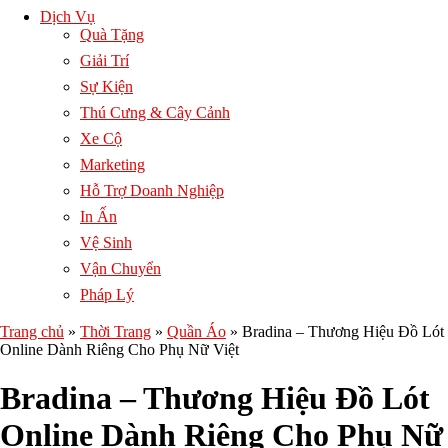
Dịch Vụ
Quà Tặng
Giải Trí
Sự Kiện
Thú Cưng & Cây Cảnh
Xe Cộ
Marketing
Hỗ Trợ Doanh Nghiệp
In Ấn
Vệ Sinh
Vận Chuyển
Pháp Lý
Trang chủ
»
Thời Trang
»
Quần Áo
»
Bradina – Thương Hiệu Đồ Lót
Online Dành Riêng Cho Phụ Nữ Việt
Bradina – Thương Hiệu Đồ Lót
Online Dành Riêng Cho Phụ Nữ