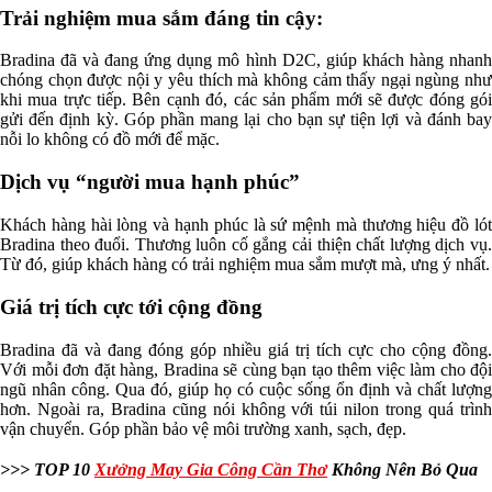
Trải nghiệm mua sắm đáng tin cậy:
Bradina đã và đang ứng dụng mô hình D2C, giúp khách hàng nhanh
chóng chọn được nội y yêu thích mà không cảm thấy ngại ngùng như
khi mua trực tiếp. Bên cạnh đó, các sản phẩm mới sẽ được đóng gói
gửi đến định kỳ. Góp phần mang lại cho bạn sự tiện lợi và đánh bay
nỗi lo không có đồ mới để mặc.
Dịch vụ “người mua hạnh phúc”
Khách hàng hài lòng và hạnh phúc là sứ mệnh mà thương hiệu đồ lót
Bradina theo đuổi. Thương luôn cố gắng cải thiện chất lượng dịch vụ.
Từ đó, giúp khách hàng có trải nghiệm mua sắm mượt mà, ưng ý nhất.
Giá trị tích cực tới cộng đồng
Bradina đã và đang đóng góp nhiều giá trị tích cực cho cộng đồng.
Với mỗi đơn đặt hàng, Bradina sẽ cùng bạn tạo thêm việc làm cho đội
ngũ nhân công. Qua đó, giúp họ có cuộc sống ổn định và chất lượng
hơn. Ngoài ra, Bradina cũng nói không với túi nilon trong quá trình
vận chuyển. Góp phần bảo vệ môi trường xanh, sạch, đẹp.
>>> TOP 10
Xưởng May Gia Công Cần Thơ
Không Nên Bỏ Qua