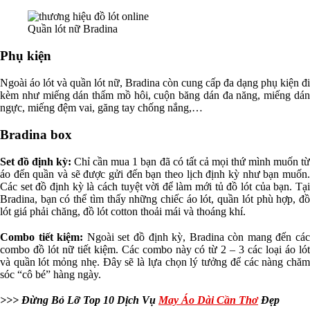
Quần lót nữ Bradina
Phụ kiện
Ngoài áo lót và quần lót nữ, Bradina còn cung cấp đa dạng phụ kiện đi
kèm như miếng dán thấm mồ hôi, cuộn băng dán đa năng, miếng dán
ngực, miếng đệm vai, găng tay chống nắng,…
Bradina box
Set đồ định kỳ:
Chỉ cần mua 1 bạn đã có tất cả mọi thứ mình muốn t
áo đến quần và sẽ được gửi đến bạn theo lịch định kỳ như bạn muốn.
Các set đồ định kỳ là cách tuyệt vời để làm mới tủ đồ lót của bạn. Tại
Bradina, bạn có thể tìm thấy những chiếc áo lót, quần lót phù hợp, đồ
lót giá phải chăng, đồ lót cotton thoải mái và thoáng khí.
Combo tiết kiệm:
Ngoài set đồ định kỳ, Bradina còn mang đến các
combo đồ lót nữ tiết kiệm. Các combo này có từ 2 – 3 các loại áo lót
và quần lót mỏng nhẹ. Đây sẽ là lựa chọn lý tưởng để các nàng chăm
sóc “cô bé” hàng ngày.
>>> Đừng Bỏ Lỡ Top 10 Dịch Vụ
May Áo Dài Cần Thơ
Đẹp