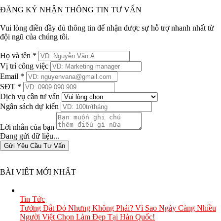
ĐĂNG KÝ NHẬN THÔNG TIN TƯ VẤN
Vui lòng điền đầy đủ thông tin để nhận được sự hỗ trợ nhanh nhất từ
đội ngũ của chúng tôi.
Họ và tên *
Vị trí công việc
Email *
SĐT *
Dịch vụ cần tư vấn
Ngân sách dự kiến
Lời nhắn của bạn
Đang gửi dữ liệu...
Gửi Yêu Cầu Tư Vấn
BÀI VIẾT MỚI NHẤT
Tin Tức
Tưởng Đắt Đỏ Nhưng Không Phải? Vì Sao Ngày Càng Nhiều
Người Việt Chọn Làm Đẹp Tại Hàn Quốc!