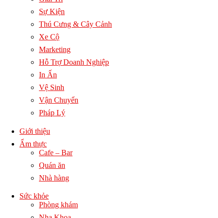
Sự Kiện
Thú Cưng & Cây Cảnh
Xe Cộ
Marketing
Hỗ Trợ Doanh Nghiệp
In Ấn
Vệ Sinh
Vận Chuyển
Pháp Lý
Giới thiệu
Ẩm thực
Cafe – Bar
Quán ăn
Nhà hàng
Sức khỏe
Phòng khám
Nha Khoa