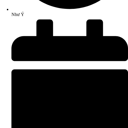
Như Ý