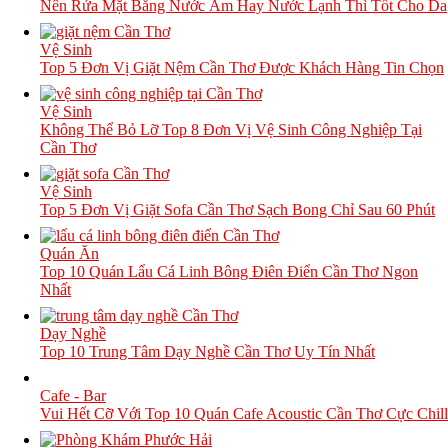
Nên Rửa Mặt Bằng Nước Ấm Hay Nước Lạnh Thì Tốt Cho Da
Vệ Sinh
Top 5 Đơn Vị Giặt Nệm Cần Thơ Được Khách Hàng Tin Chọn
Vệ Sinh
Không Thể Bỏ Lỡ Top 8 Đơn Vị Vệ Sinh Công Nghiệp Tại
Cần Thơ
Vệ Sinh
Top 5 Đơn Vị Giặt Sofa Cần Thơ Sạch Bong Chỉ Sau 60 Phút
Quán Ăn
Top 10 Quán Lẩu Cá Linh Bông Điên Điển Cần Thơ Ngon
Nhất
Dạy Nghề
Top 10 Trung Tâm Dạy Nghề Cần Thơ Uy Tín Nhất
Cafe - Bar
Vui Hết Cỡ Với Top 10 Quán Cafe Acoustic Cần Thơ Cực Chill