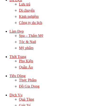
Lưu trú
Di chuyển
Kinh nghiệm
Công ty du lịch
Làm Đẹp
Spa – Thẩm Mỹ
Tóc & Nail
Mỹ phẩm
Thời Trang
Phụ Kiện
Quần Áo
Tiêu Dùng
Thực Phẩm
Đồ Gia Dụng
Dịch Vụ
Quà Tặng
Giải Trí