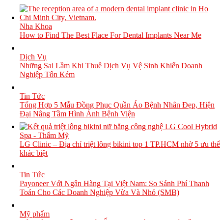
Nha Khoa
How to Find The Best Flace For Dental Implants Near Me
Dịch Vụ
Những Sai Lầm Khi Thuê Dịch Vụ Vệ Sinh Khiến Doanh
Nghiệp Tốn Kém
Tin Tức
Tổng Hợp 5 Mẫu Đồng Phục Quần Áo Bệnh Nhân Đẹp, Hiện
Đại Nâng Tầm Hình Ảnh Bệnh Viện
Spa - Thẩm Mỹ
LG Clinic – Địa chỉ triệt lông bikini top 1 TP.HCM nhờ 5 ưu thế
khác biệt
Tin Tức
Payoneer Với Ngân Hàng Tại Việt Nam: So Sánh Phí Thanh
Toán Cho Các Doanh Nghiệp Vừa Và Nhỏ (SMB)
Mỹ phẩm