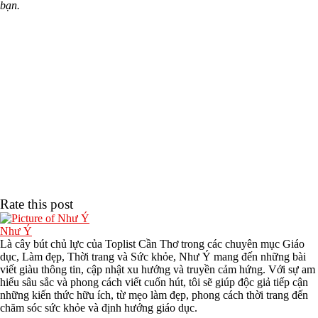
bạn.
Rate this post
Như Ý
Là cây bút chủ lực của Toplist Cần Thơ trong các chuyên mục Giáo
dục, Làm đẹp, Thời trang và Sức khỏe, Như Ý mang đến những bài
viết giàu thông tin, cập nhật xu hướng và truyền cảm hứng. Với sự am
hiểu sâu sắc và phong cách viết cuốn hút, tôi sẽ giúp độc giả tiếp cận
những kiến thức hữu ích, từ mẹo làm đẹp, phong cách thời trang đến
chăm sóc sức khỏe và định hướng giáo dục.