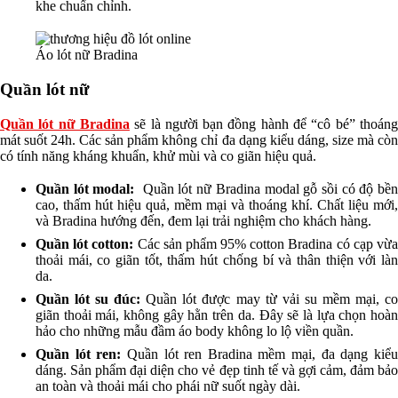
khe chuẩn chỉnh.
Áo lót nữ Bradina
Quần lót nữ
Quần lót nữ Bradina
sẽ là người bạn đồng hành để “cô bé” thoán
mát suốt 24h. Các sản phẩm không chỉ đa dạng kiểu dáng, size mà còn
có tính năng kháng khuẩn, khử mùi và co giãn hiệu quả.
Quần lót modal:
Quần lót nữ Bradina modal gỗ sồi có độ bề
cao, thấm hút hiệu quả, mềm mại và thoáng khí. Chất liệu mới,
và Bradina hướng đến, đem lại trải nghiệm cho khách hàng.
Quần lót cotton:
Các sản phẩm 95% cotton Bradina có cạp vừ
thoải mái, co giãn tốt, thấm hút chống bí và thân thiện với làn
da.
Quần lót su đúc:
Quần lót được may từ vải su mềm mại, c
giãn thoải mái, không gây hằn trên da. Đây sẽ là lựa chọn hoàn
hảo cho những mẫu đầm áo body không lo lộ viền quần.
Quần lót ren:
Quần lót ren Bradina mềm mại, đa dạng kiể
dáng. Sản phẩm đại diện cho vẻ đẹp tinh tế và gợi cảm, đảm bảo
an toàn và thoải mái cho phái nữ suốt ngày dài.