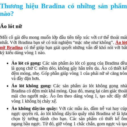
Thương hiệu Bradina có những sản phẩm
nào?
Áo lót nữ
Mỗi cô gái đều mong muốn lớp đầu tiên tiếp xúc với cơ thể thoải mái
nhất. Với Bradina bạn sẽ có trải nghiệm “mặc nhẹ như không”.
Áo ló
nữ Bradina
có thể giúp bạn giải quyết những vấn đề khó nói với bấ
kỳ kiểu dáng vòng 1 nào.
Áo lót có gọng:
Các sản phẩm áo lót có gọng của Bradina đề
là gọng chữ C mềm dẻo, không gây hằn trên da. Áo có thiết kế
đệm mỏng, nhẹ. Góp phần giúp vòng 1 của phái nữ sẽ căng tròn
và đầy đặn hơn.
Áo lót không gọng:
Các sản phẩm áo lót không gọng nh
Bradina có đệm mút khá mỏng. Qua đó, mang lại cảm giác thoải
mái cho người mặc. Áo ôm theo dáng vòng 1, tạo sức đẩy để
vòng 1 không bị chảy xệ.
Áo không dây/áo quây:
Với các mẫu áo, đầm trễ vai hay cú
ngực quyến rũ, áo lót không dây/áo quây nhà Bradina sẽ là lựa
chọn lý tưởng dành cho bạn. Các sản phẩm có thiết kế ôm
ngang bầu ngực. Từ đó, giữ vòng 1 chắc chắn, gom ngực và tạo