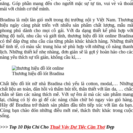
năng. Góp phần mang đến cho người mặc sự tự tin, vui vẻ và thoải
mái với chính cơ thể mình.
Bradina là một làn gió mới trong thị trường nội y Việt Nam. Thương
hiệu ngày càng phát triển với nhiều sản phẩm chất lượng, mẫu mã
phong phú dành cho mọi cô gái. Với đa dạng thiết kế phù hợp với
từng độ tuổi, nhu cầu và giới tính, thương hiệu đồ lót online Bradina
có thể đáp ứng nhu cầu của từng phân khúc khách hàng. Những thiết
kế tinh tế, có màu sắc trung hòa sẽ phù hợp với những cô nàng thanh
lịch. Những thiết kế nhẹ nhàng, đơn giản sẽ là gợi ý hoàn hảo cho các
nàng yêu thích sự tối giản, không cầu kì,…
Thương hiệu đồ lót Bradina
Chất liệu đồ lót nữ nhà Bradina chủ yếu là cotton, modal,… Những
chất liệu an toàn, đàn hồi và thấm hút tốt, thân thiết với làn da, … chắc
chắn sẽ làm các nàng thích mê. Với sự êm ái mà các sản phẩm mang
lại, chẳng có lý do gì để các nàng chần chừ bỏ ngay vào giỏ hàng.
Hãy để Bradina trở thành sản phẩm đầu tiên tiếp xúc với làn da bạn.
Cùng bạn chào đón những điều mới mẻ, thách thức khác trong cuộc
sống.
>>> Top 10 Địa Chỉ Cho
Thuê Váy Dự Tiệc Cần Thơ
Đẹp